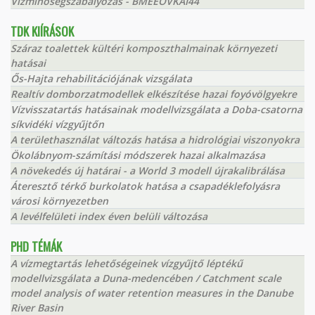
Vízminőségszabályozás - BMEEOVKAI44
TDK KIÍRÁSOK
Száraz toalettek kültéri komposzthalmainak környezeti
hatásai
Ős-Hajta rehabilitációjának vizsgálata
Realtív domborzatmodellek elkészítése hazai foyóvölgyekre
Vízvisszatartás hatásainak modellvizsgálata a Doba-csatorna
síkvidéki vízgyűjtőn
A területhasználat változás hatása a hidrológiai viszonyokra
Ökolábnyom-számítási módszerek hazai alkalmazása
A növekedés új határai - a World 3 modell újrakalibrálása
Áteresztő térkő burkolatok hatása a csapadéklefolyásra
városi környezetben
A levélfelületi index éven belüli változása
PHD TÉMÁK
A vízmegtartás lehetőségeinek vízgyűjtő léptékű
modellvizsgálata a Duna-medencében / Catchment scale
model analysis of water retention measures in the Danube
River Basin