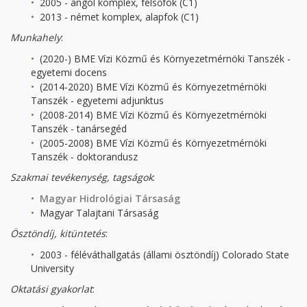
2005 - angol komplex, felsőfok (C1)
2013 - német komplex, alapfok (C1)
Munkahely
:
(2020-) BME Vízi Közmű és Környezetmérnöki Tanszék -
egyetemi docens
(2014-2020) BME Vízi Közmű és Környezetmérnöki
Tanszék - egyetemi adjunktus
(2008-2014) BME Vízi Közmű és Környezetmérnöki
Tanszék - tanársegéd
(2005-2008) BME Vízi Közmű és Környezetmérnöki
Tanszék - doktorandusz
Szakmai tevékenység
, tagságok
:
Magyar Hidrológiai Társaság
Magyar Talajtani Társaság
Ösztöndíj, kitüntetés
:
2003 - féléváthallgatás (állami ösztöndíj) Colorado State
University
Oktatási gyakorlat
: