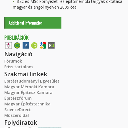
BSc és MSc környezet- és építőmérnöki tárgyak oktatása
magyar és angol nyelven 2005 óta
Additional information
PUBLIKÁCIÓK:
Navigáció
Fórumok
Friss tartalom
Szakmai linkek
Építéstudományi Egyesület
Magyar Mérnöki Kamara
Magyar Építész Kamara
Építészfórum
Magyar Építéstechnika
ScienceDirect
Műszeroldal
Folyóiratok