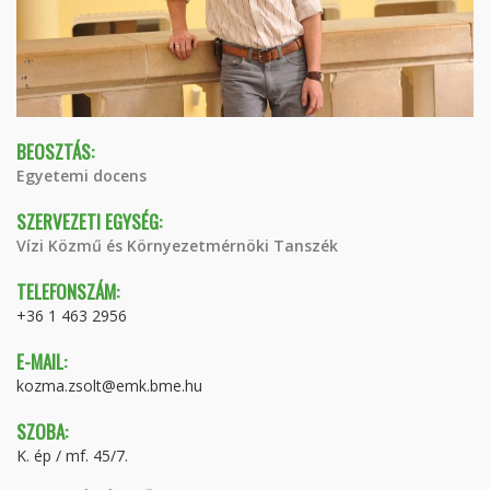
BEOSZTÁS:
Egyetemi docens
SZERVEZETI EGYSÉG:
Vízi Közmű és Környezetmérnöki Tanszék
TELEFONSZÁM:
+36 1 463 2956
E-MAIL:
kozma.zsolt@emk.bme.hu
SZOBA:
K. ép / mf. 45/7.