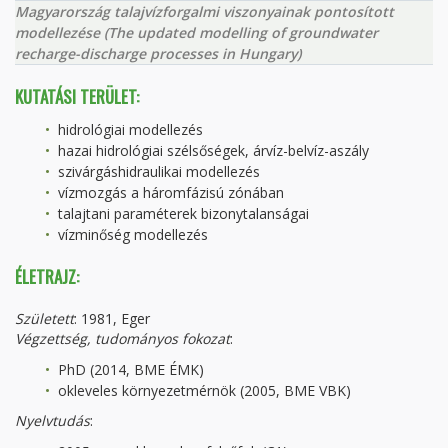
Magyarország talajvízforgalmi viszonyainak pontosított
modellezése (The updated modelling of groundwater
recharge-discharge processes in Hungary)
KUTATÁSI TERÜLET:
hidrológiai modellezés
hazai hidrológiai szélsőségek, árvíz-belvíz-aszály
szivárgáshidraulikai modellezés
vízmozgás a háromfázisú zónában
talajtani paraméterek bizonytalanságai
vízminőség modellezés
ÉLETRAJZ:
Született
: 1981, Eger
Végzettség, tudományos fokozat
:
PhD (2014, BME ÉMK)
okleveles környezetmérnök (2005, BME VBK)
Nyelvtudás
: