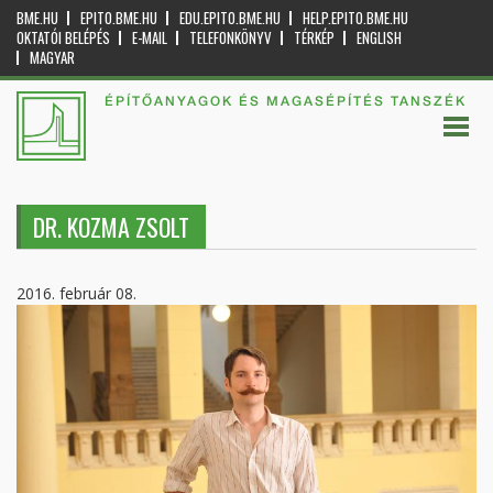
BME.HU
EPITO.BME.HU
EDU.EPITO.BME.HU
HELP.EPITO.BME.HU
OKTATÓI BELÉPÉS
E-MAIL
TELEFONKÖNYV
TÉRKÉP
ENGLISH
MAGYAR
ÉPÍTŐANYAGOK ÉS MAGASÉPÍTÉS TANSZÉK
DR. KOZMA ZSOLT
2016. február 08.