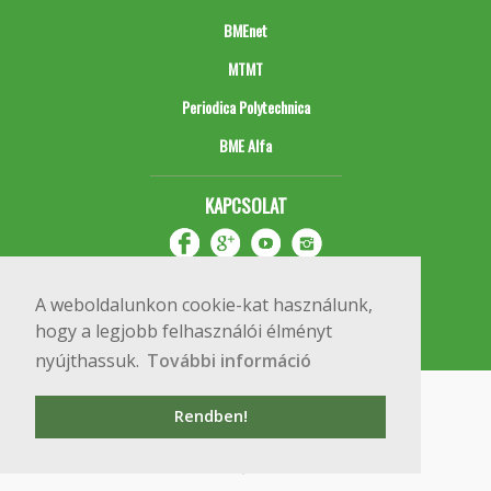
BMEnet
MTMT
Periodica Polytechnica
BME Alfa
KAPCSOLAT
A weboldalunkon cookie-kat használunk,
hogy a legjobb felhasználói élményt
nyújthassuk.
További információ
Impresszum
Copyright © 2020 BME Építőmérnöki Kar
Rendben!
1111 Budapest, Műegyetem rkp. 3.
+36 1 463 3531
webmester@emk.bme.hu