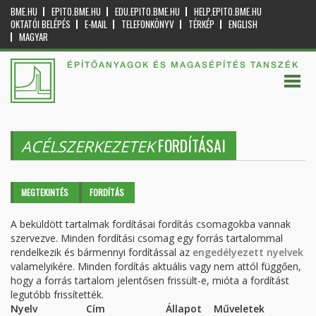
BME.HU
EPITO.BME.HU
EDU.EPITO.BME.HU
HELP.EPITO.BME.HU
OKTATÓI BELÉPÉS
E-MAIL
TELEFONKÖNYV
TÉRKÉP
ENGLISH
MAGYAR
ÉPÍTŐANYAGOK ÉS MAGASÉPÍTÉS TANSZÉK
FORDÍTÁSAI
ACÉLSZERKEZETEK
Elsődleges fülek
MEGTEKINTÉS
FORDÍTÁS
(AKTÍV
FÜL)
A beküldött tartalmak fordításai fordítás csomagokba vannak
szervezve. Minden fordítási csomag egy forrás tartalommal
rendelkezik és bármennyi fordítással az
engedélyezett nyelvek
valamelyikére. Minden fordítás aktuális vagy nem attól függően,
hogy a forrás tartalom jelentősen frissült-e, mióta a fordítást
legutóbb frissítették.
Nyelv
Cím
Állapot
Műveletek