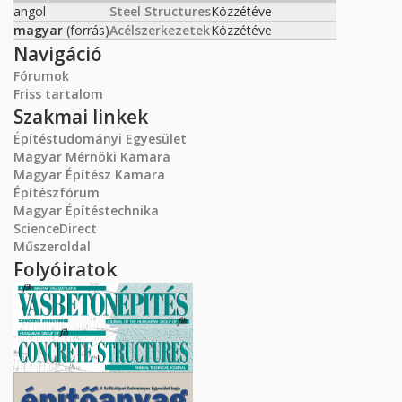
angol
Steel Structures
Közzétéve
magyar
(forrás)
Acélszerkezetek
Közzétéve
Navigáció
Fórumok
Friss tartalom
Szakmai linkek
Építéstudományi Egyesület
Magyar Mérnöki Kamara
Magyar Építész Kamara
Építészfórum
Magyar Építéstechnika
ScienceDirect
Műszeroldal
Folyóiratok