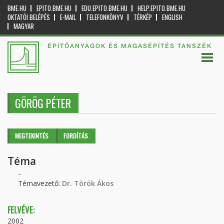
BME.HU
EPITO.BME.HU
EDU.EPITO.BME.HU
HELP.EPITO.BME.HU
OKTATÓI BELÉPÉS
E-MAIL
TELEFONKÖNYV
TÉRKÉP
ENGLISH
MAGYAR
ÉPÍTŐANYAGOK ÉS MAGASÉPÍTÉS TANSZÉK
GÖRÖG PÉTER
Elsődleges fülek
MEGTEKINTÉS
(AKTÍV
FORDÍTÁS
FÜL)
Téma
-
Témavezető:
Dr. Török Ákos
FELVÉVE:
2002