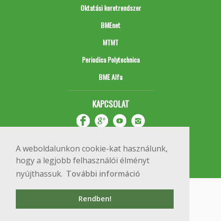
Oktatási keretrendszer
BMEnet
MTMT
Periodica Polytechnica
BME Alfa
KAPCSOLAT
A weboldalunkon cookie-kat használunk,
hogy a legjobb felhasználói élményt
nyújthassuk.
További információ
Impresszum
Copyright © 2020 BME Építőmérnöki Kar
Rendben!
1111 Budapest, Műegyetem rkp. 3.
+36 1 463 3531