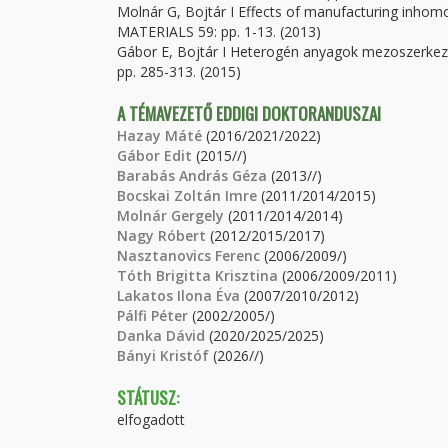
Molnár G, Bojtár I Effects of manufacturing inhom
MATERIALS 59: pp. 1-13. (2013)
Gábor E, Bojtár I Heterogén anyagok mezoszerk
pp. 285-313. (2015)
A TÉMAVEZETŐ EDDIGI DOKTORANDUSZAI
Hazay Máté
(2016/2021/2022)
Gábor Edit
(2015//)
Barabás András Géza
(2013//)
Bocskai Zoltán Imre
(2011/2014/2015)
Molnár Gergely
(2011/2014/2014)
Nagy Róbert
(2012/2015/2017)
Nasztanovics Ferenc
(2006/2009/)
Tóth Brigitta Krisztina
(2006/2009/2011)
Lakatos Ilona Éva
(2007/2010/2012)
Pálfi Péter
(2002/2005/)
Danka Dávid
(2020/2025/2025)
Bányi Kristóf
(2026//)
STÁTUSZ:
elfogadott