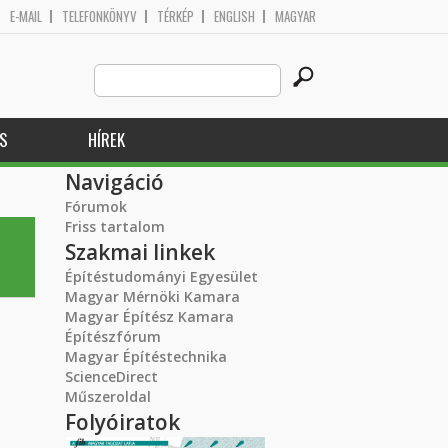
E-MAIL
TELEFONKÖNYV
TÉRKÉP
ENGLISH
MAGYAR
Search
Keresés űrlap
this
site
S
HÍREK
Navigáció
Fórumok
Friss tartalom
Szakmai linkek
Építéstudományi Egyesület
Magyar Mérnöki Kamara
Magyar Építész Kamara
Építészfórum
Magyar Építéstechnika
ScienceDirect
Műszeroldal
Folyóiratok