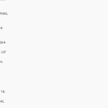
URNAL
nt
264-
S OF
rs
16:
NAL