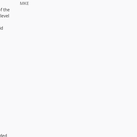
MKE
f the
level
id
aded