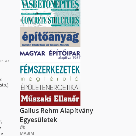
el az
z
tb.).
Gallus Rehm Alapítvány
Egyesületek
r,
fib
e
MABIM
he