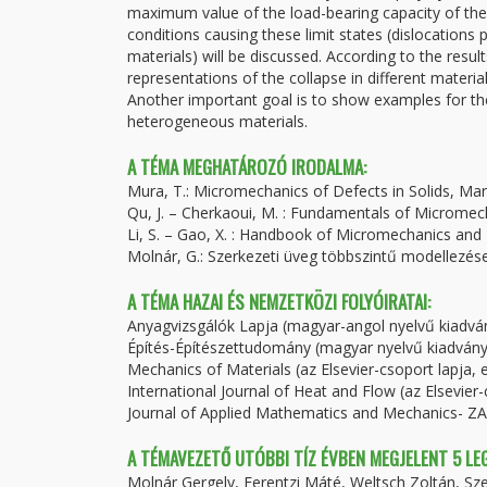
maximum value of the load-bearing capacity of the 
conditions causing these limit states (dislocations
materials) will be discussed. According to the res
representations of the collapse in different material
Another important goal is to show examples for the
heterogeneous materials.
A TÉMA MEGHATÁROZÓ IRODALMA:
Mura, T.: Micromechanics of Defects in Solids, Mart
Qu, J. – Cherkaoui, M. : Fundamentals of Micromech
Li, S. – Gao, X. : Handbook of Micromechanics an
Molnár, G.: Szerkezeti üveg többszintű modellezés
A TÉMA HAZAI ÉS NEMZETKÖZI FOLYÓIRATAI:
Anyagvizsgálók Lapja (magyar-angol nyelvű kiadvány
Építés-Építészettudomány (magyar nyelvű kiadvány
Mechanics of Materials (az Elsevier-csoport lapja, 
International Journal of Heat and Flow (az Elsevier-
Journal of Applied Mathematics and Mechanics- ZA
A TÉMAVEZETŐ UTÓBBI TÍZ ÉVBEN MEGJELENT 5 L
Molnár Gergely, Ferentzi Máté, Weltsch Zoltán, S