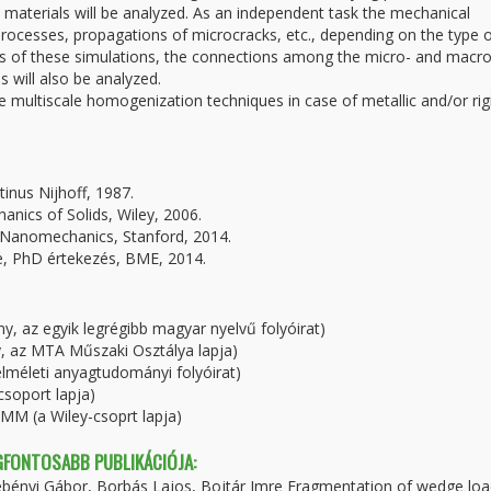
materials will be analyzed. As an independent task the mechanical
 processes, propagations of microcracks, etc., depending on the type o
ults of these simulations, the connections among the micro- and macro
s will also be analyzed.
 multiscale homogenization techniques in case of metallic and/or rig
inus Nijhoff, 1987.
anics of Solids, Wiley, 2006.
d Nanomechanics, Stanford, 2014.
e, PhD értekezés, BME, 2014.
, az egyik legrégibb magyar nyelvű folyóirat)
, az MTA Műszaki Osztálya lapja)
elméleti anyagtudományi folyóirat)
csoport lapja)
MM (a Wiley-csoprt lapja)
EGFONTOSABB PUBLIKÁCIÓJA:
zebényi Gábor, Borbás Lajos, Bojtár Imre Fragmentation of wedge lo