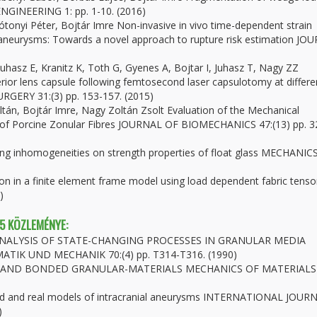
NGINEERING 1: pp. 1-10. (2016)
tonyi Péter, Bojtár Imre Non-invasive in vivo time-dependent strain
neurysms: Towards a novel approach to rupture risk estimation JO
Juhasz E, Kranitz K, Toth G, Gyenes A, Bojtar I, Juhasz T, Nagy ZZ
erior lens capsule following femtosecond laser capsulotomy at differe
RGERY 31:(3) pp. 153-157. (2015)
tán, Bojtár Imre, Nagy Zoltán Zsolt Evaluation of the Mechanical
es of Porcine Zonular Fibres JOURNAL OF BIOMECHANICS 47:(13) pp. 3
ring inhomogeneities on strength properties of float glass MECHANIC
on in a finite element frame model using load dependent fabric tenso
)
 5 KÖZLEMÉNYE:
 ANALYSIS OF STATE-CHANGING PROCESSES IN GRANULAR MEDIA
K UND MECHANIK 70:(4) pp. T314-T316. (1990)
OSE AND BONDED GRANULAR-MATERIALS MECHANICS OF MATERIALS 
lified and real models of intracranial aneurysms INTERNATIONAL JOUR
)