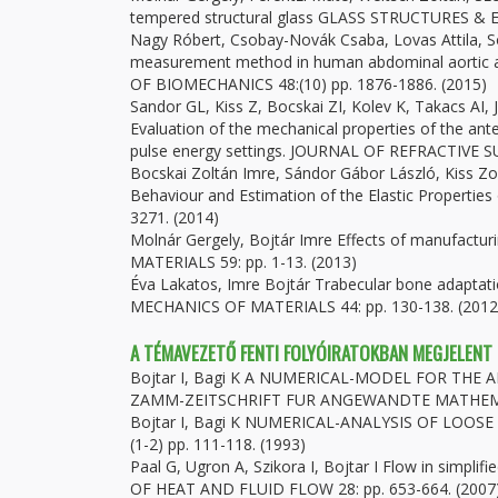
tempered structural glass GLASS STRUCTURES & E
Nagy Róbert, Csobay-Novák Csaba, Lovas Attila, Só
measurement method in human abdominal aortic a
OF BIOMECHANICS 48:(10) pp. 1876-1886. (2015)
Sandor GL, Kiss Z, Bocskai ZI, Kolev K, Takacs AI, 
Evaluation of the mechanical properties of the ant
pulse energy settings. JOURNAL OF REFRACTIVE SU
Bocskai Zoltán Imre, Sándor Gábor László, Kiss Zol
Behaviour and Estimation of the Elastic Properti
3271. (2014)
Molnár Gergely, Bojtár Imre Effects of manufactu
MATERIALS 59: pp. 1-13. (2013)
Éva Lakatos, Imre Bojtár Trabecular bone adaptati
MECHANICS OF MATERIALS 44: pp. 130-138. (2012
A TÉMAVEZETŐ FENTI FOLYÓIRATOKBAN MEGJELENT
Bojtar I, Bagi K A NUMERICAL-MODEL FOR THE
ZAMM-ZEITSCHRIFT FUR ANGEWANDTE MATHEMATI
Bojtar I, Bagi K NUMERICAL-ANALYSIS OF LO
(1-2) pp. 111-118. (1993)
Paal G, Ugron A, Szikora I, Bojtar I Flow in simp
OF HEAT AND FLUID FLOW 28: pp. 653-664. (2007