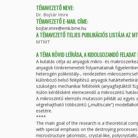
TÉMAVEZETŐ NEVE:
Dr. Bojtár Imre
TÉMAVEZETŐ E-MAIL CÍME:
bojtar.imre@emk.bme.hu
A TÉMAVEZETŐ TELJES PUBLIKÁCIÓS LISTÁJA AZ M
MTMT
A TÉMA RÖVID LEÍRÁSA, A KIDOLGOZANDÓ FELADAT
A kutatás célja az anyagok mikro- és makroszerkez
anyagok tönkremeneteli folyamatainak figyelembevét
heterogén polikristály-, rendezetlen mikroszemcse
különböző belső felépítésű anyagok határteherbírás
szükséges mechanikai feltételek (anyagfajtáktól fü
Külön kérdésként elemezendő a mikroszintű hatáso
A mikroszintű elemzés mutasson példát az egyes a
végrehajtható többszintű („multiscale”) modellalko
esetére.
****
The main goal of the research is a theoretical com
with special emphasis on the destroying processes o
microstructure (atomistic, crystal-like, polycrystall