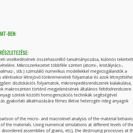
TMT-BEN:
 RÉSZLETEZÉSE:
eti viselkedésének összehasonlító tanulmányozása, különös tekintett
elére. Mikroszerkezetet többféle szinten (atomi-, kristályrács-,
halmaz-, stb.) szimuláló numerikus modellekkel megvizsgálandók a
 elérésekor létrejövő tönkremeneteli folyamatai és azok létrejöttéhe
ggően: diszlokációs folyamatok, mikrorepedésrendszerek kialakulása, s
k makroszinten történő megjelenésének általános feltételrendszere.
nyagi szintek közötti homogenizációs technikák segítségével
tás gyakorlati alkalmazására fémes illetve heterogén rideg anyagok
parison of the micro- and macrolevel analysis of the material behavio
f the materials. Using numerical simulations at different levels of th
ic, disordered assemblies of grains, etc), the destroying processes at t