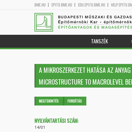
BME.HU
EPITO.BME.HU
EDU.EPITO.BME.HU
HELP.EPITO.B
BUDAPESTI MŰSZAKI ÉS GAZDA
Építőmérnöki Kar - építőmérnö
ÉPÍTŐANYAGOK ÉS MAGASÉPÍTÉ
TANSZÉK
A MIKROSZERKEZET HATÁSA AZ ANYAG 
MICROSTRUCTURE TO MACROLEVEL BEH
Elsődleges fülek
MEGTEKINTÉS
(AKTÍV
FORDÍTÁS
FÜL)
NYILVÁNTARTÁSI SZÁM:
14/01