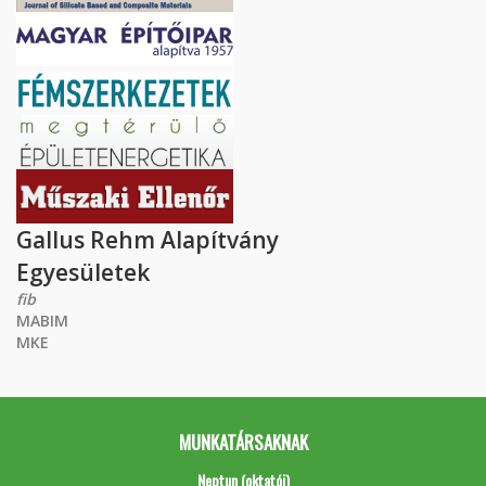
Gallus Rehm Alapítvány
Egyesületek
fib
MABIM
MKE
MUNKATÁRSAKNAK
Neptun (oktatói)