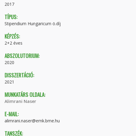
2017
TÍPUS:
Stipendium Hungaricum ö.díj
KÉPZÉS:
2+2 éves
ABSZOLUTORIUM:
2020
DISSZERTÁCIÓ:
2021
MUNKATÁRS OLDALA:
Alimrani Naser
E-MAIL:
alimrani.naser@emk.bme.hu
TANSZÉK: