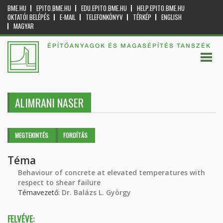
BME.HU
EPITO.BME.HU
EDU.EPITO.BME.HU
HELP.EPITO.BME.HU
OKTATÓI BELÉPÉS
E-MAIL
TELEFONKÖNYV
TÉRKÉP
ENGLISH
MAGYAR
ÉPÍTŐANYAGOK ÉS MAGASÉPÍTÉS TANSZÉK
ALIMRANI NASER
Elsődleges fülek
MEGTEKINTÉS
(AKTÍV
FORDÍTÁS
FÜL)
Téma
Behaviour of concrete at elevated temperatures with
respect to shear failure
Témavezető:
Dr. Balázs L. György
FELVÉVE: