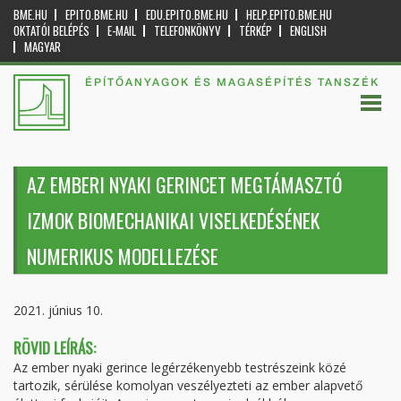
BME.HU
EPITO.BME.HU
EDU.EPITO.BME.HU
HELP.EPITO.BME.HU
OKTATÓI BELÉPÉS
E-MAIL
TELEFONKÖNYV
TÉRKÉP
ENGLISH
MAGYAR
ÉPÍTŐANYAGOK ÉS MAGASÉPÍTÉS TANSZÉK
AZ EMBERI NYAKI GERINCET MEGTÁMASZTÓ
IZMOK BIOMECHANIKAI VISELKEDÉSÉNEK
NUMERIKUS MODELLEZÉSE
2021. június 10.
RÖVID LEÍRÁS:
Az ember nyaki gerince legérzékenyebb testrészeink közé
tartozik, sérülése komolyan veszélyezteti az ember alapvető