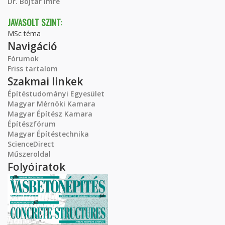
Dr. Bojtár Imre
JAVASOLT SZINT:
MSc téma
Navigáció
Fórumok
Friss tartalom
Szakmai linkek
Építéstudományi Egyesület
Magyar Mérnöki Kamara
Magyar Építész Kamara
Építészfórum
Magyar Építéstechnika
ScienceDirect
Műszeroldal
Folyóiratok