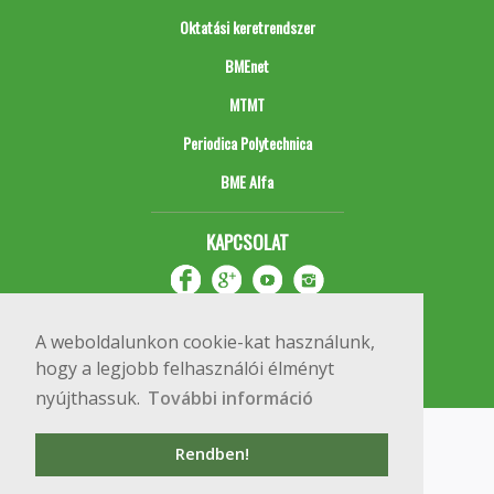
Oktatási keretrendszer
BMEnet
MTMT
Periodica Polytechnica
BME Alfa
KAPCSOLAT
A weboldalunkon cookie-kat használunk,
hogy a legjobb felhasználói élményt
nyújthassuk.
További információ
Impresszum
Copyright © 2020 BME Építőmérnöki Kar
Rendben!
1111 Budapest, Műegyetem rkp. 3.
+36 1 463 3531