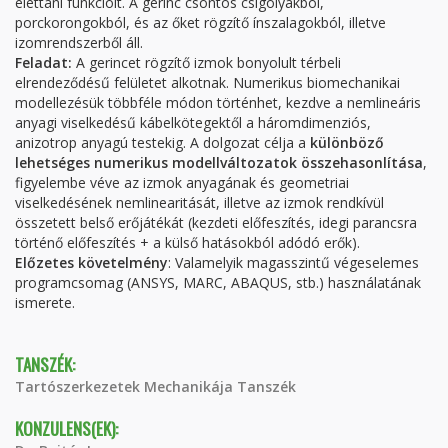
élettani funkcióit. A gerinc csontos csigolyákból,
porckorongokból, és az őket rögzítő ínszalagokból, illetve
izomrendszerből áll.
Feladat:
A gerincet rögzítő izmok bonyolult térbeli
elrendeződésű felületet alkotnak. Numerikus biomechanikai
modellezésük többféle módon történhet, kezdve a nemlineáris
anyagi viselkedésű kábelkötegektől a háromdimenziós,
anizotrop anyagú testekig. A dolgozat célja a
különböző
lehetséges numerikus modellváltozatok összehasonlítása
,
figyelembe véve az izmok anyagának és geometriai
viselkedésének nemlinearitását, illetve az izmok rendkívül
összetett belső erőjátékát (kezdeti előfeszítés, idegi parancsra
történő előfeszítés + a külső hatásokból adódó erők).
Előzetes követelmény
: Valamelyik magasszintű végeselemes
programcsomag (ANSYS, MARC, ABAQUS, stb.) használatának
ismerete.
TANSZÉK:
Tartószerkezetek Mechanikája Tanszék
KONZULENS(EK):