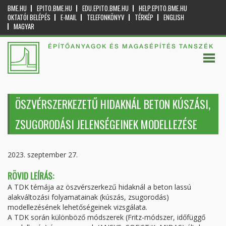
BME.HU
EPITO.BME.HU
EDU.EPITO.BME.HU
HELP.EPITO.BME.HU
OKTATÓI BELÉPÉS
E-MAIL
TELEFONKÖNYV
TÉRKÉP
ENGLISH
MAGYAR
ÉPÍTŐANYAGOK ÉS MAGASÉPÍTÉS TANSZÉK
ÖSZVÉRSZERKEZETŰ HIDAKNÁL BETON KÚSZÁSI,
ZSUGORODÁSI JELENSÉGEINEK MODELLEZÉSE
2023. szeptember 27.
RÖVID LEÍRÁS:
A TDK témája az öszvérszerkezű hidaknál a beton lassú
alakváltozási folyamatainak (kúszás, zsugorodás)
modellezésének lehetőségeinek vizsgálata.
A TDK során különböző módszerek (Fritz-módszer, időfüggő