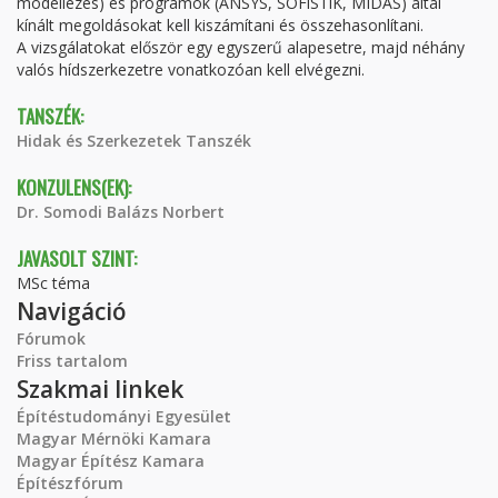
modellezés) és programok (ANSYS, SOFiSTiK, MIDAS) által
kínált megoldásokat kell kiszámítani és összehasonlítani.
A vizsgálatokat először egy egyszerű alapesetre, majd néhány
valós hídszerkezetre vonatkozóan kell elvégezni.
TANSZÉK:
Hidak és Szerkezetek Tanszék
KONZULENS(EK):
Dr. Somodi Balázs Norbert
JAVASOLT SZINT:
MSc téma
Navigáció
Fórumok
Friss tartalom
Szakmai linkek
Építéstudományi Egyesület
Magyar Mérnöki Kamara
Magyar Építész Kamara
Építészfórum