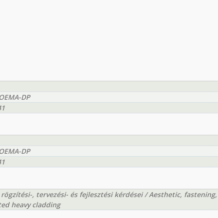
EEOEMA-DP
41
EEOEMA-DP
41
gzítési-, tervezési- és fejlesztési kérdései / Aesthetic, fastening,
ed heavy cladding