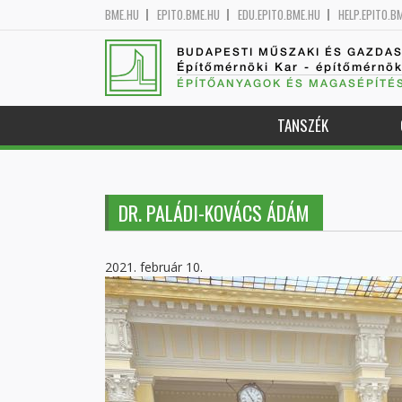
BME.HU
EPITO.BME.HU
EDU.EPITO.BME.HU
HELP.EPITO.B
BUDAPESTI MŰSZAKI ÉS GAZDA
Építőmérnöki Kar - építőmérnö
ÉPÍTŐANYAGOK ÉS MAGASÉPÍTÉ
TANSZÉK
DR. PALÁDI-KOVÁCS ÁDÁM
2021. február 10.