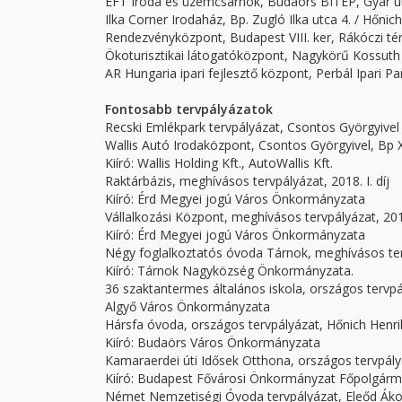
EFT Iroda és üzemcsarnok, Budaörs BITEP, Gyár ut
Ilka Corner Irodaház, Bp. Zugló Ilka utca 4. / Hőnic
Rendezvényközpont, Budapest VIII. ker, Rákóczi tér
Ökoturisztikai látogatóközpont, Nagykörű Kossuth L
AR Hungaria ipari fejlesztő központ, Perbál Ipari Pa
Fontosabb tervpályázatok
Recski Emlékpark tervpályázat, Csontos Györgyivel
Wallis Autó Irodaközpont, Csontos Györgyivel, Bp XI. 
Kiíró: Wallis Holding Kft., AutoWallis Kft.
Raktárbázis, meghívásos tervpályázat, 2018. I. díj
Kiíró: Érd Megyei jogú Város Önkormányzata
Vállalkozási Központ, meghívásos tervpályázat, 2018.
Kiíró: Érd Megyei jogú Város Önkormányzata
Négy foglalkoztatós óvoda Tárnok, meghívásos tervp
Kiíró: Tárnok Nagyközség Önkormányzata.
36 szaktantermes általános iskola, országos tervpály
Algyő Város Önkormányzata
Hársfa óvoda, országos tervpályázat, Hőnich Henrik
Kiíró: Budaörs Város Önkormányzata
Kamaraerdei úti Idősek Otthona, országos tervpály
Kiíró: Budapest Fővárosi Önkormányzat Főpolgárme
Német Nemzetiségi Óvoda tervpályázat, Eleőd Ákoss