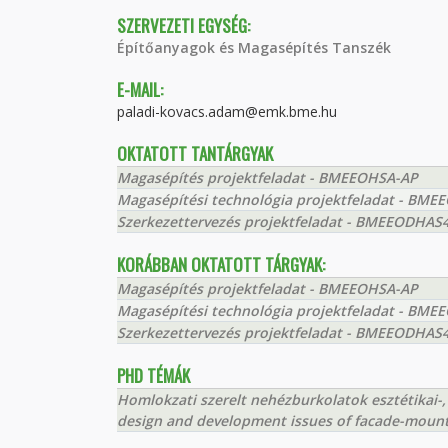
SZERVEZETI EGYSÉG:
Építőanyagok és Magasépítés Tanszék
E-MAIL:
paladi-kovacs.adam@emk.bme.hu
OKTATOTT TANTÁRGYAK
Magasépítés projektfeladat - BMEEOHSA-AP
Magasépítési technológia projektfeladat - BM
Szerkezettervezés projektfeladat - BMEEODHAS
KORÁBBAN OKTATOTT TÁRGYAK:
Magasépítés projektfeladat - BMEEOHSA-AP
Magasépítési technológia projektfeladat - BM
Szerkezettervezés projektfeladat - BMEEODHAS
PHD TÉMÁK
Homlokzati szerelt nehézburkolatok esztétikai-, rö
design and development issues of facade-mount