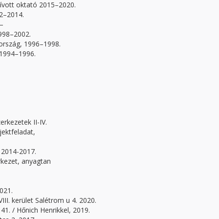
vott oktató 2015–2020.
2–2014.
2–
998–2002.
tország, 1996–1998.
 1994–1996.
rkezetek II-IV.
ektfeladat,
 2014-2017.
rkezet, anyagtan
021.
I. kerület Salétrom u 4. 2020.
41. / Hőnich Henrikkel, 2019.