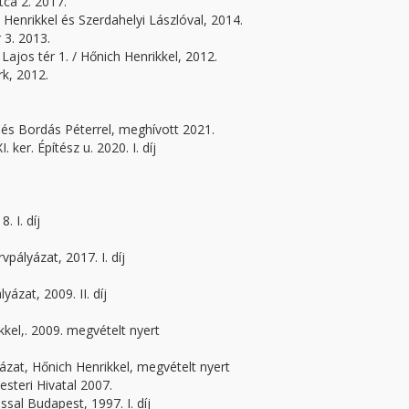
ca 2. 2017.
h Henrikkel és Szerdahelyi Lászlóval, 2014.
 3. 2013.
ajos tér 1. / Hőnich Henrikkel, 2012.
rk, 2012.
 és Bordás Péterrel, meghívott 2021.
ker. Építész u. 2020. I. díj
 I. díj
ályázat, 2017. I. díj
ázat, 2009. II. díj
kel,. 2009. megvételt nyert
ázat, Hőnich Henrikkel, megvételt nyert
steri Hivatal 2007.
al Budapest, 1997. I. díj