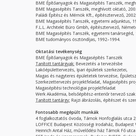
BME Építőanyagok és Magasépítés Tanszék, meghí
BME Magasépítés Tanszék, meghívott oktató, 200
Paládi Építész és Mérnök Kft., építésztervező, 200
BME Magasépítés Tanszék, egyetemi adjunktus, 1
F.L.L. Architekt Büro Gmbh, építésztervező, Néme
BME Magasépítés Tanszék, egyetemi tanársegéd,
BME tudományos ösztöndíjas, 1992–1994.
Oktatási tevékenység
BME Építőanyagok és Magasépítés Tanszék
Tanított tantárgyak:
Bevezetés a tervezésbe
Lakóépülettervezés, Ipari épületek szerkezetei,
Magas és nagyteres épületetek tervezése, Épületsze
Szerkezettervezés projektfeladat, Magasépítés proj
Magasépítési technológiai projektfeladat
Werk Akadémia, belsőépítész-enteriőr tervező szak
Tanított tantárgy:
Rajzi ábrázolás, építészet és sze
Fontosabb megépült munkák
4 foglalkoztatós óvoda, Tárnok Honfoglalás utca 2
LOFFICE Budapest Közösségi Irodaház, Budapest VII
Heinrich Antal Ház, művelődési ház Tárnok Fő utca 