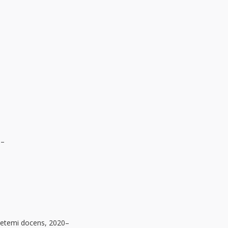
3–
.
yetemi docens, 2020–