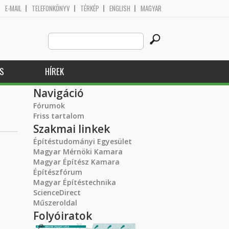
E-MAIL
TELEFONKÖNYV
TÉRKÉP
ENGLISH
MAGYAR
Search
Keresés űrlap
this
site
S
HÍREK
Navigáció
Fórumok
Friss tartalom
Szakmai linkek
Építéstudományi Egyesület
Magyar Mérnöki Kamara
Magyar Építész Kamara
Építészfórum
Magyar Építéstechnika
ScienceDirect
Műszeroldal
Folyóiratok