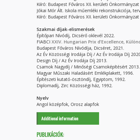
Kiíró: Budapest Főváros XII. kerületi Önkormányzat 
Jókai Mór Ált. Iskola műemléki rekonstrukciója, terv
Kiíró: Budapest Főváros XII. kerületi Önkormányzat 
Szakmai díjak-elismerések
Építőpari Nívódíj, Dicsérő oklevél 2022.
FIABCI
XXIV. Hungarian Prix d’Excellence, Különd
Budapest Főváros Nívódíja, Dicséret, 2021.
Az Év Közösségi Irodája Díj / Az Év Irodája Díj 2020
Design Díj / Az Év Irodája Díj 2013.
Csarnok Nagydíj / Minőségi Csarnoképítésért 2013.
Magyar Műszaki Haladásért Emlékplakett, 1996.
Építészeti kutató-ösztöndíj, Egyiptom, 1992.
Diplomadíj, Zirc Közösségi ház, 1992.
Nyelv
Angol középfok, Orosz alapfok
Additional information
PUBLIKÁCIÓK: