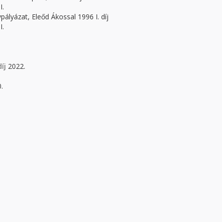
I.
pályázat, Eleőd Ákossal 1996 I. díj
I.
íj
2022.
.