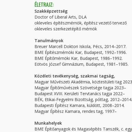
ÉLETRAJZ:
Szakképzettség
Doctor of Liberal Arts, DLA
okleveles építészmérnök, építész vezető tervező
okleveles szerkezetépítő mérnök
Tanulmányok
Breuer Marcell Doktori Iskola, Pécs, 2014–2017.
BME Építészmérnöki Kar, Budapest, 1992–1996.
BME Építőmérnöki Kar, Budapest, 1986–1992.
Eötvös József Gimnázium, Budapest, 1981–1985.
Közéleti tevékenység, szakmai tagság,
Magyar Művészeti Akadémia, köztestületi tag 202
Magyar Építőművészek Szövetsége tagja 2023–
Budapest XVIII. Kerületi Tervtanács tagja 2022–
BÉK, Etikai-Fegyelmi Bizottság, póttag, 2012–2014
Budapesti Építész Kamara, küldött, 2008–2014.
Magyar Építész Kamara, rendes tag, 1997–
Munkahelyek
BME Építőanyagok és Magasépítés Tanszék, c. eg