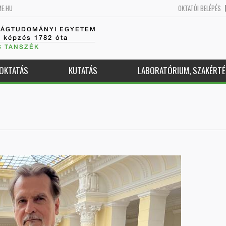
ME.HU
OKTATÓI BELÉPÉS
SÁGTUDOMÁNYI EGYETEM
k képzés 1782 óta
S TANSZÉK
OKTATÁS
KUTATÁS
LABORATÓRIUM, SZAKÉRTÉ