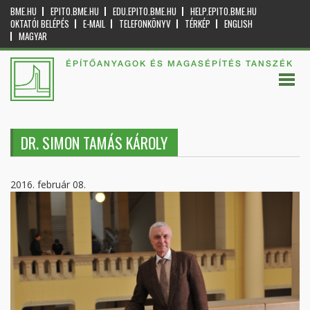
BME.HU
EPITO.BME.HU
EDU.EPITO.BME.HU
HELP.EPITO.BME.HU
OKTATÓI BELÉPÉS
E-MAIL
TELEFONKÖNYV
TÉRKÉP
ENGLISH
MAGYAR
ÉPÍTŐANYAGOK ÉS MAGASÉPÍTÉS TANSZÉK
DR. SIMON TAMÁS KÁROLY
2016. február 08.