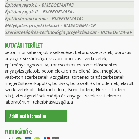
Építőanyagok I. - BMEEOEMAT43
Építőanyagok II. - BMEEOEMAS41
Építőmérnöki kémia - BMEEOEMAT41
Mélyépítés projektfeladat - BMEEOGMA-CP
Szerkezetépítés-technológia projektfeladat - BMEEOEMA-KP
KUTATÁSI TERÜLET:
beton munkahézagok viselkedése, betonösszetételek, porózus
anyagok vízzárósága, vízzáró porózus szerkezetek,
építménydiagnosztika, roncsolásos és roncsolásmentes
anyagvizsgálatok, beton elektromos ellenállása, megépült
vasbeton szerkezetek vizsgálata, történeti tartószerkezetek
megerősítése (kupolák, boltívek, boltozott és fafödémek, elavult
szerkezetek pld. Mátrai födém, Bohn födém, Horcsik födém
stb.), vízszigetelések módja és anyagai, szerkezeti elemek
laboratóriumi teherbírásvizsgálata
Additional information
PUBLIKÁCIÓK: