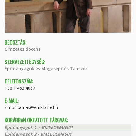
BEOSZTÁS:
Címzetes docens
SZERVEZETI EGYSÉG:
Építőanyagok és Magasépítés Tanszék
TELEFONSZÁM:
+36 1 463 4067
E-MAIL:
simon.tamas@emk.bme.hu
KORÁBBAN OKTATOTT TÁRGYAK:
Építőanyagok 1. - BMEEOEMA301
Építőanyagok 2 - BMEEOEMK601