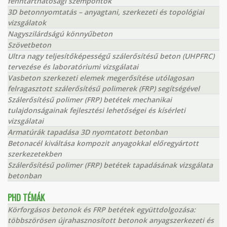
fenntarthatósági szempontok
3D betonnyomtatás – anyagtani, szerkezeti és topológiai
vizsgálatok
Nagyszilárdságú könnyűbeton
Szövetbeton
Ultra nagy teljesítőképességű szálerősítésű beton (UHPFRC)
tervezése és laboratóriumi vizsgálatai
Vasbeton szerkezeti elemek megerősítése utólagosan
felragasztott szálerősítésű polimerek (FRP) segítségével
Szálerősítésű polimer (FRP) betétek mechanikai
tulajdonságainak fejlesztési lehetőségei és kísérleti
vizsgálatai
Armatúrák tapadása 3D nyomtatott betonban
Betonacél kiváltása kompozit anyagokkal előregyártott
szerkezetekben
Szálerősítésű polimer (FRP) betétek tapadásának vizsgálata
betonban
PHD TÉMÁK
Körforgásos betonok és FRP betétek együttdolgozása:
többszörösen újrahasznosított betonok anyagszerkezeti és