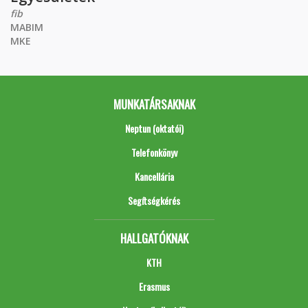
fib
MABIM
MKE
MUNKATÁRSAKNAK
Neptun (oktatói)
Telefonkönyv
Kancellária
Segítségkérés
HALLGATÓKNAK
KTH
Erasmus