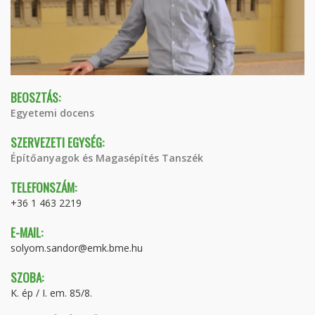
BEOSZTÁS:
Egyetemi docens
SZERVEZETI EGYSÉG:
Építőanyagok és Magasépítés Tanszék
TELEFONSZÁM:
+36 1 463 2219
E-MAIL:
solyom.sandor@emk.bme.hu
SZOBA:
K. ép / I. em. 85/8.