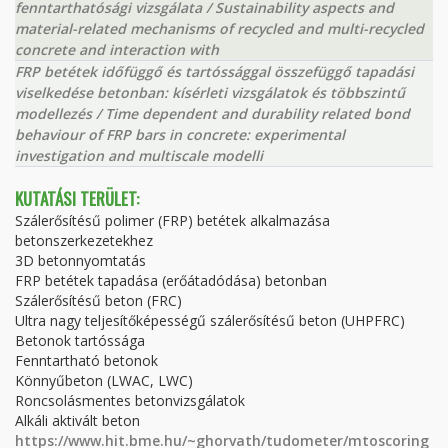
fenntarthatósági vizsgálata / Sustainability aspects and
material-related mechanisms of recycled and multi-recycled
concrete and interaction with
FRP betétek időfüggő és tartóssággal összefüggő tapadási
viselkedése betonban: kísérleti vizsgálatok és többszintű
modellezés / Time dependent and durability related bond
behaviour of FRP bars in concrete: experimental
investigation and multiscale modelli
KUTATÁSI TERÜLET:
Szálerősítésű polimer (FRP) betétek alkalmazása
betonszerkezetekhez
3D betonnyomtatás
FRP betétek tapadása (erőátadódása) betonban
Szálerősítésű beton (FRC)
Ultra nagy teljesítőképességű szálerősítésű beton (UHPFRC)
Betonok tartóssága
Fenntartható betonok
Könnyűbeton (LWAC, LWC)
Roncsolásmentes betonvizsgálatok
Alkáli aktivált beton
https://www.hit.bme.hu/~ghorvath/tudometer/mtoscoring