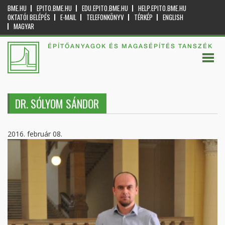
BME.HU
EPITO.BME.HU
EDU.EPITO.BME.HU
HELP.EPITO.BME.HU
OKTATÓI BELÉPÉS
E-MAIL
TELEFONKÖNYV
TÉRKÉP
ENGLISH
MAGYAR
ÉPÍTŐANYAGOK ÉS MAGASÉPÍTÉS TANSZÉK
DR. SÓLYOM SÁNDOR
2016. február 08.