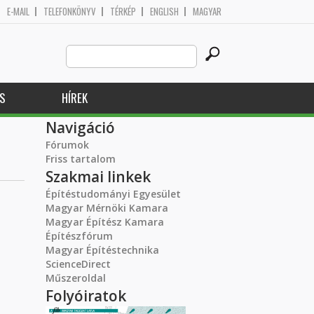
E-MAIL
TELEFONKÖNYV
TÉRKÉP
ENGLISH
MAGYAR
Search
Keresés űrlap
this
site
S
HÍREK
Navigáció
Fórumok
Friss tartalom
Szakmai linkek
Építéstudományi Egyesület
Magyar Mérnöki Kamara
Magyar Építész Kamara
Építészfórum
Magyar Építéstechnika
ScienceDirect
Műszeroldal
Folyóiratok