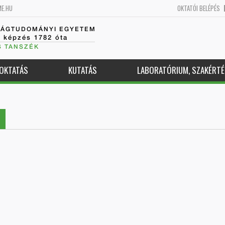
ME.HU
OKTATÓI BELÉPÉS
SÁGTUDOMÁNYI EGYETEM
k képzés 1782 óta
S TANSZÉK
OKTATÁS
KUTATÁS
LABORATÓRIUM, SZAKÉRTÉ