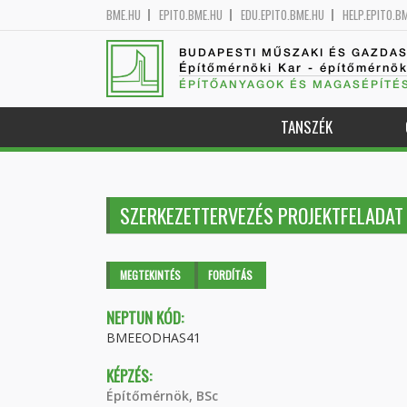
BME.HU
EPITO.BME.HU
EDU.EPITO.BME.HU
HELP.EPITO.B
BUDAPESTI MŰSZAKI ÉS GAZDA
Építőmérnöki Kar - építőmérnö
ÉPÍTŐANYAGOK ÉS MAGASÉPÍTÉ
TANSZÉK
SZERKEZETTERVEZÉS PROJEKTFELADAT
Elsődleges fülek
MEGTEKINTÉS
(AKTÍV
FORDÍTÁS
FÜL)
NEPTUN KÓD:
BMEEODHAS41
KÉPZÉS:
Építőmérnök, BSc