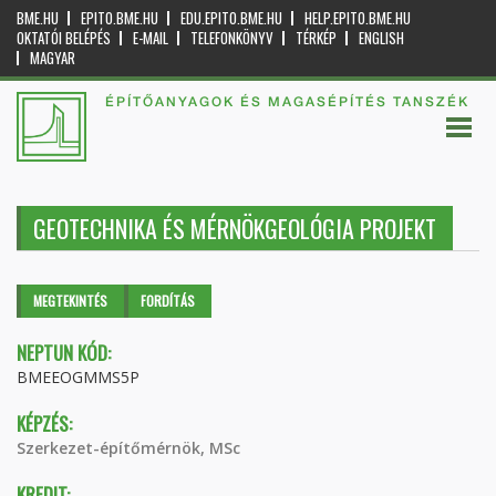
BME.HU
EPITO.BME.HU
EDU.EPITO.BME.HU
HELP.EPITO.BME.HU
OKTATÓI BELÉPÉS
E-MAIL
TELEFONKÖNYV
TÉRKÉP
ENGLISH
MAGYAR
ÉPÍTŐANYAGOK ÉS MAGASÉPÍTÉS TANSZÉK
GEOTECHNIKA ÉS MÉRNÖKGEOLÓGIA PROJEKT
Elsődleges fülek
MEGTEKINTÉS
(AKTÍV
FORDÍTÁS
FÜL)
NEPTUN KÓD:
BMEEOGMMS5P
KÉPZÉS:
Szerkezet-építőmérnök, MSc
KREDIT: