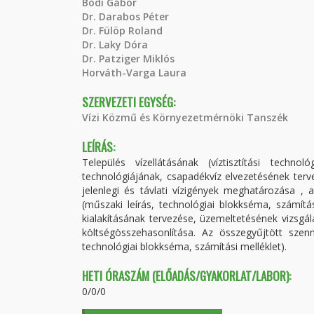
Bódi Gábor
Dr. Darabos Péter
Dr. Fülöp Roland
Dr. Laky Dóra
Dr. Patziger Miklós
Horváth-Varga Laura
SZERVEZETI EGYSÉG:
Vízi Közmű és Környezetmérnöki Tanszék
LEÍRÁS:
Település vízellátásának (víztisztítási technol
technológiájának, csapadékvíz elvezetésének tervez
jelenlegi és távlati vízigények meghatározása , 
(műszaki leírás, technológiai blokkséma, számítás
kialakításának tervezése, üzemeltetésének vizsgá
költségösszehasonlítása. Az összegyűjtött szenn
technológiai blokkséma, számítási melléklet).
HETI ÓRASZÁM (ELŐADÁS/GYAKORLAT/LABOR):
0/0/0