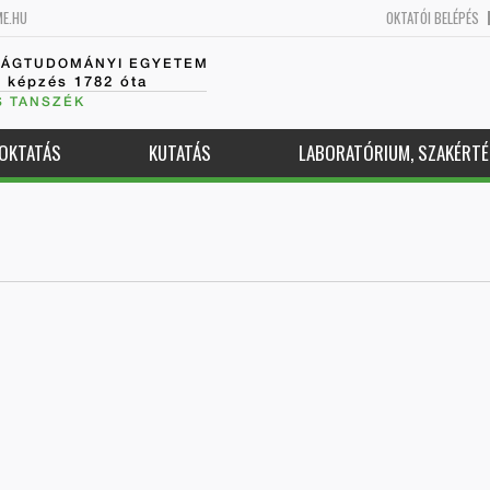
ME.HU
OKTATÓI BELÉPÉS
SÁGTUDOMÁNYI EGYETEM
k képzés 1782 óta
S TANSZÉK
OKTATÁS
KUTATÁS
LABORATÓRIUM, SZAKÉRTÉ