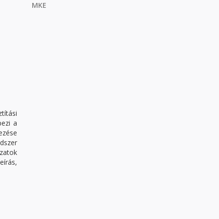
MKE
títási
pezi a
tezése
ndszer
ozatok
eírás,