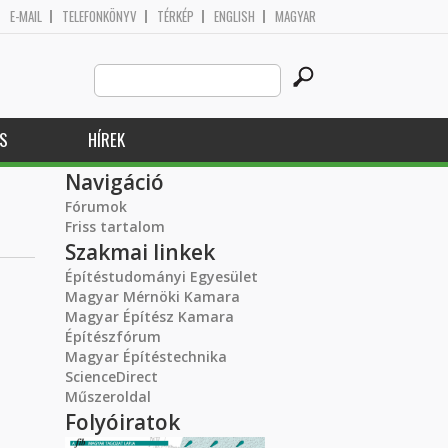
E-MAIL
TELEFONKÖNYV
TÉRKÉP
ENGLISH
MAGYAR
Search
Keresés űrlap
this
site
S
HÍREK
Navigáció
Fórumok
Friss tartalom
Szakmai linkek
Építéstudományi Egyesület
Magyar Mérnöki Kamara
Magyar Építész Kamara
Építészfórum
Magyar Építéstechnika
ScienceDirect
Műszeroldal
Folyóiratok