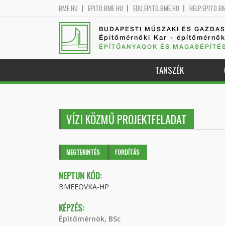
BME.HU
EPITO.BME.HU
EDU.EPITO.BME.HU
HELP.EPITO.B
BUDAPESTI MŰSZAKI ÉS GAZDA
Építőmérnöki Kar - építőmérnö
ÉPÍTŐANYAGOK ÉS MAGASÉPÍTÉ
TANSZÉK
VÍZI KÖZMŰ PROJEKTFELADAT
Elsődleges fülek
MEGTEKINTÉS
(AKTÍV
FORDÍTÁS
FÜL)
NEPTUN KÓD:
BMEEOVKA-HP
KÉPZÉS:
Építőmérnök, BSc