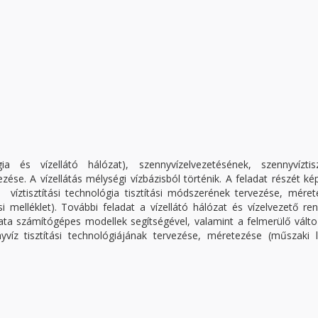
ógia és vízellátó hálózat), szennyvízelvezetésének, szennyvíztisz
ése. A vízellátás mélységi vízbázisból történik. A feladat részét ké
a víztisztítási technológia tisztítási módszerének tervezése, mére
i melléklet). További feladat a vízellátó hálózat és vízelvezető re
lata számítógépes modellek segítségével, valamint a felmerülő vált
yvíz tisztítási technológiájának tervezése, méretezése (műszaki l