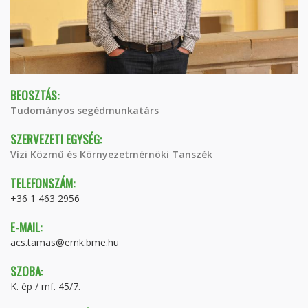
BEOSZTÁS:
Tudományos segédmunkatárs
SZERVEZETI EGYSÉG:
Vízi Közmű és Környezetmérnöki Tanszék
TELEFONSZÁM:
+36 1 463 2956
E-MAIL:
acs.tamas@emk.bme.hu
SZOBA:
K. ép / mf. 45/7.