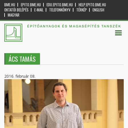
BME.HU
EPITO.BME.HU
EDU.EPITO.BME.HU
HELP.EPITO.BME.HU
OKTATÓI BELÉPÉS
E-MAIL
TELEFONKÖNYV
TÉRKÉP
ENGLISH
MAGYAR
ÉPÍTŐANYAGOK ÉS MAGASÉPÍTÉS TANSZÉK
ÁCS TAMÁS
2016. február 08.