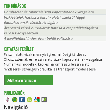
TDK KIÍRÁSOK
Domborzat és talajvízfelszín kapcsolatának vizsgálata
Vízkivételek hatása a felszín alatti vizektől függő
ökoszisztémák vízellátottságára
Áteresztő térkő burkolatok hatása a csapadéklefolyásra
városi környezetben
A levélfelületi index éven belüli változása
KUTATÁSI TERÜLET:
Felszín alatti vizek mennyiségi és minőségi kérdései.
Ökoszisztémák és felszín alatti vizek kapcsolatának vizsgálata.
Numerikus modellek: két- és háromfázisú felszín alatti
rendszerek szivárgáshidraulikai és transzport modellezése.
Additional information
PUBLIKÁCIÓK:
Navigáció