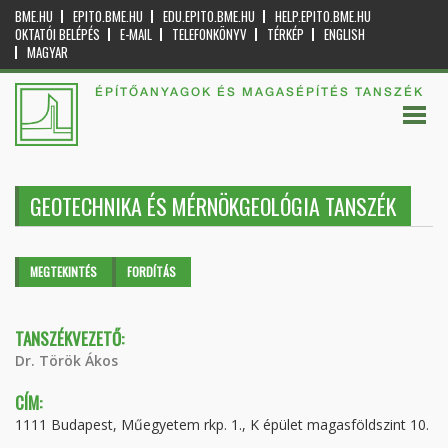
BME.HU
EPITO.BME.HU
EDU.EPITO.BME.HU
HELP.EPITO.BME.HU
OKTATÓI BELÉPÉS
E-MAIL
TELEFONKÖNYV
TÉRKÉP
ENGLISH
MAGYAR
ÉPÍTŐANYAGOK ÉS MAGASÉPÍTÉS TANSZÉK
GEOTECHNIKA ÉS MÉRNÖKGEOLÓGIA TANSZÉK
Elsődleges fülek
MEGTEKINTÉS
(AKTÍV
FORDÍTÁS
FÜL)
TANSZÉKVEZETŐ:
Dr. Török Ákos
CÍM:
1111 Budapest, Műegyetem rkp. 1., K épület magasföldszint 10.