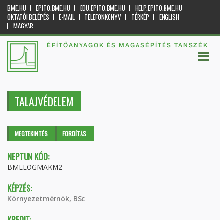
BME.HU
EPITO.BME.HU
EDU.EPITO.BME.HU
HELP.EPITO.BME.HU
OKTATÓI BELÉPÉS
E-MAIL
TELEFONKÖNYV
TÉRKÉP
ENGLISH
MAGYAR
ÉPÍTŐANYAGOK ÉS MAGASÉPÍTÉS TANSZÉK
TALAJVÉDELEM
Elsődleges fülek
MEGTEKINTÉS
(AKTÍV
FORDÍTÁS
FÜL)
NEPTUN KÓD:
BMEEOGMAKM2
KÉPZÉS:
Környezetmérnök, BSc
KREDIT: