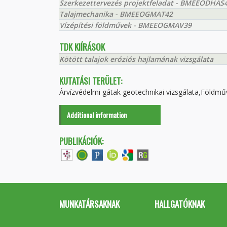
Szerkezettervezés projektfeladat - BMEEODHAS
Talajmechanika - BMEEOGMAT42
Vízépítési földművek - BMEEOGMAV39
TDK KIÍRÁSOK
Kötött talajok eróziós hajlamának vizsgálata
KUTATÁSI TERÜLET:
Árvízvédelmi gátak geotechnikai vizsgálata,Földmű
Additional information
PUBLIKÁCIÓK:
MUNKATÁRSAKNAK
HALLGATÓKNAK