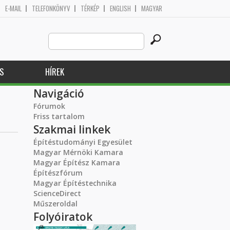
E-MAIL
TELEFONKÖNYV
TÉRKÉP
ENGLISH
MAGYAR
Search
Keresés űrlap
this
site
S
HÍREK
Navigáció
Fórumok
Friss tartalom
Szakmai linkek
Építéstudományi Egyesület
Magyar Mérnöki Kamara
Magyar Építész Kamara
Építészfórum
Magyar Építéstechnika
ScienceDirect
Műszeroldal
Folyóiratok