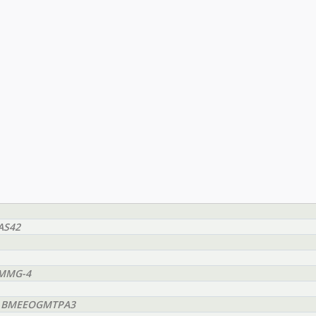
AS42
GMMG-4
i - BMEEOGMTPA3