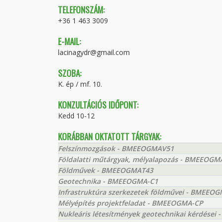
TELEFONSZÁM:
+36 1 463 3009
E-MAIL:
lacinagydr@gmail.com
SZOBA:
K. ép / mf. 10.
KONZULTÁCIÓS IDŐPONT:
Kedd 10-12
KORÁBBAN OKTATOTT TÁRGYAK:
Felszínmozgások - BMEEOGMAV51
Földalatti műtárgyak, mélyalapozás - BMEEOGM
Földművek - BMEEOGMAT43
Geotechnika - BMEEOGMA-C1
Infrastruktúra szerkezetek földművei - BMEEO
Mélyépítés projektfeladat - BMEEOGMA-CP
Nukleáris létesítmények geotechnikai kérdése