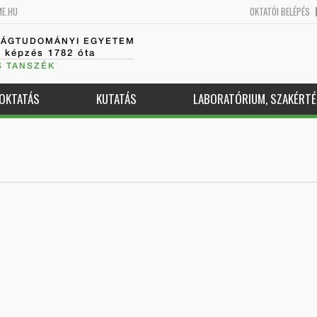
ME.HU
OKTATÓI BELÉPÉS
SÁGTUDOMÁNYI EGYETEM
k képzés 1782 óta
S TANSZÉK
OKTATÁS
KUTATÁS
LABORATÓRIUM, SZAKÉRTÉ