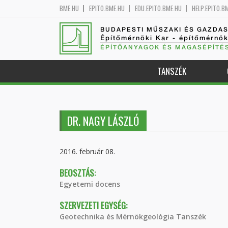
BME.HU
EPITO.BME.HU
EDU.EPITO.BME.HU
HELP.EPITO.B
BUDAPESTI MŰSZAKI ÉS GAZDA
Építőmérnöki Kar - építőmérnö
ÉPÍTŐANYAGOK ÉS MAGASÉPÍTÉ
TANSZÉK
DR. NAGY LÁSZLÓ
2016. február 08.
BEOSZTÁS:
Egyetemi docens
SZERVEZETI EGYSÉG:
Geotechnika és Mérnökgeológia Tanszék