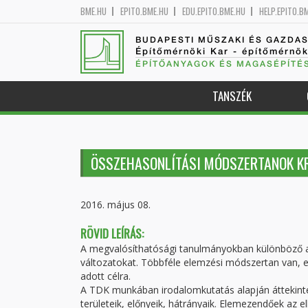
BME.HU
EPITO.BME.HU
EDU.EPITO.BME.HU
HELP.EPITO.B
BUDAPESTI MŰSZAKI ÉS GAZDA
Építőmérnöki Kar - építőmérnö
ÉPÍTŐANYAGOK ÉS MAGASÉPÍTÉ
TANSZÉK
ÖSSZEHASONLÍTÁSI MÓDSZERTANOK KR
2016. május 08.
RÖVID LEÍRÁS:
A megvalósíthatósági tanulmányokban különböző alt
változatokat. Többféle elemzési módszertan van, 
adott célra.
A TDK munkában irodalomkutatás alapján áttekint
területeik, előnyeik, hátrányaik. Elemezendőek az 