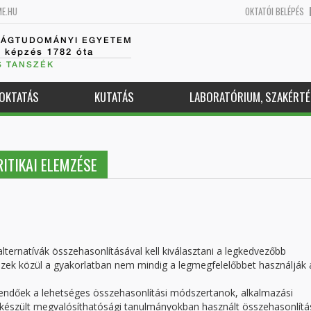
ME.HU
OKTATÓI BELÉPÉS
SÁGTUDOMÁNYI EGYETEM
k képzés 1782 óta
S TANSZÉK
OKTATÁS
KUTATÁS
LABORATÓRIUM, SZAKÉRTÉ
ITIKAI ELEMZÉSE
ernatívák összehasonlításával kell kiválasztani a legkedvezőbb
ezek közül a gyakorlatban nem mindig a legmegfelelőbbet használják 
endőek a lehetséges összehasonlítási módszertanok, alkalmazási
elkészült megvalósíthatósági tanulmányokban használt összehasonlítá