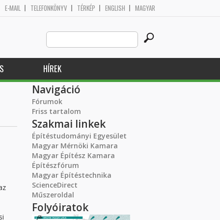
E-MAIL
TELEFONKÖNYV
TÉRKÉP
ENGLISH
MAGYAR
Search
Keresés űrlap
this
site
S
HÍREK
Navigáció
Fórumok
Friss tartalom
Szakmai linkek
Építéstudományi Egyesület
Magyar Mérnöki Kamara
Magyar Építész Kamara
Építészfórum
Magyar Építéstechnika
ScienceDirect
az
Műszeroldal
Folyóiratok
si