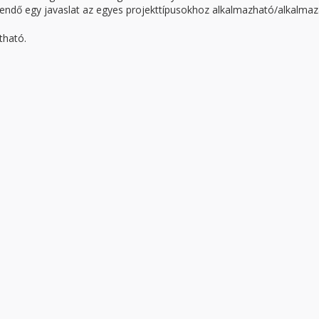
zítendő egy javaslat az egyes projekttípusokhoz alkalmazható/alkalma
tható.