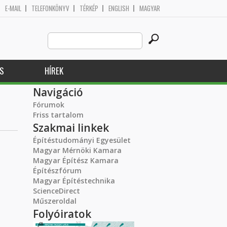
E-MAIL
TELEFONKÖNYV
TÉRKÉP
ENGLISH
MAGYAR
Search
Keresés űrlap
this
site
S
HÍREK
Navigáció
Fórumok
Friss tartalom
Szakmai linkek
Építéstudományi Egyesület
Magyar Mérnöki Kamara
Magyar Építész Kamara
Építészfórum
Magyar Építéstechnika
ScienceDirect
Műszeroldal
Folyóiratok