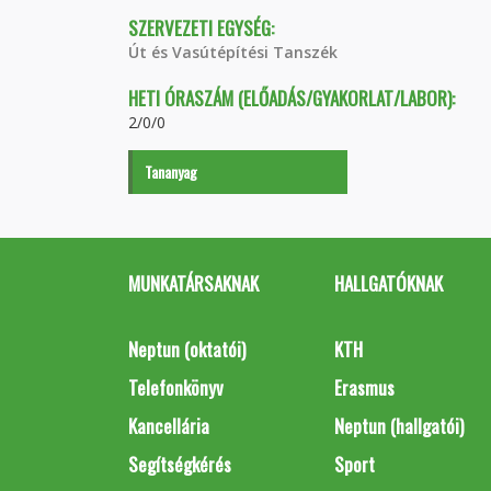
SZERVEZETI EGYSÉG:
Út és Vasútépítési Tanszék
HETI ÓRASZÁM (ELŐADÁS/GYAKORLAT/LABOR):
2/0/0
Tananyag
MUNKATÁRSAKNAK
HALLGATÓKNAK
Neptun (oktatói)
KTH
Telefonkönyv
Erasmus
Kancellária
Neptun (hallgatói)
Segítségkérés
Sport