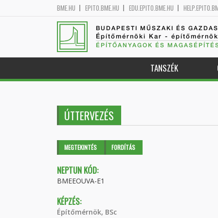
BME.HU
EPITO.BME.HU
EDU.EPITO.BME.HU
HELP.EPITO.B
BUDAPESTI MŰSZAKI ÉS GAZDA
Építőmérnöki Kar - építőmérnö
ÉPÍTŐANYAGOK ÉS MAGASÉPÍTÉ
TANSZÉK
ÚTTERVEZÉS
Elsődleges fülek
MEGTEKINTÉS
(AKTÍV
FORDÍTÁS
FÜL)
NEPTUN KÓD:
BMEEOUVA-E1
KÉPZÉS:
Építőmérnök, BSc