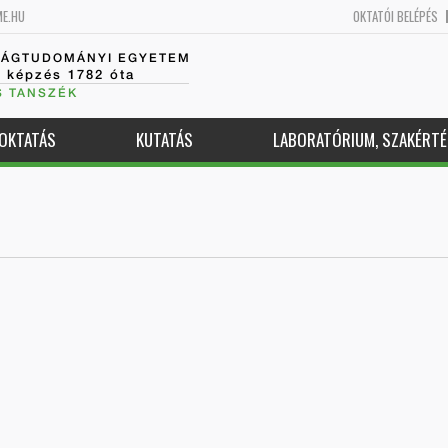
ME.HU
OKTATÓI BELÉPÉS
SÁGTUDOMÁNYI EGYETEM
k képzés 1782 óta
S TANSZÉK
OKTATÁS
KUTATÁS
LABORATÓRIUM, SZAKÉRTÉ