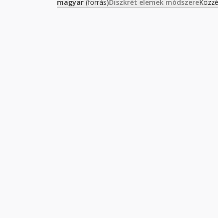
magyar
(forrás)
Diszkrét elemek módszere
Közzé