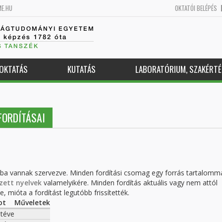
ME.HU
OKTATÓI BELÉPÉS
SÁGTUDOMÁNYI EGYETEM
k képzés 1782 óta
S TANSZÉK
OKTATÁS
KUTATÁS
LABORATÓRIUM, SZAKÉRTÉ
FORDÍTÁSAI
kba vannak szervezve. Minden fordítási csomag egy forrás tartalomm
zett nyelvek
valamelyikére. Minden fordítás aktuális vagy nem attól
, mióta a fordítást legutóbb frissítették.
ot
Műveletek
téve