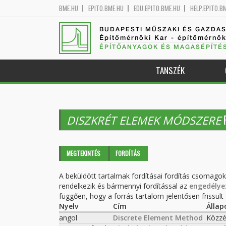
BME.HU
EPITO.BME.HU
EDU.EPITO.BME.HU
HELP.EPITO.B
BUDAPESTI MŰSZAKI ÉS GAZDA
Építőmérnöki Kar - építőmérnö
ÉPÍTŐANYAGOK ÉS MAGASÉPÍTÉ
TANSZÉK
DISZKRÉT ELEMEK MÓDSZERE
Elsődleges fülek
MEGTEKINTÉS
FORDÍTÁS
(AKTÍV
FÜL)
A beküldött tartalmak fordításai fordítás csomago
rendelkezik és bármennyi fordítással az
engedélye
függően, hogy a forrás tartalom jelentősen frissült-e
Nyelv
Cím
Állap
angol
Discrete Element Method
Közzé