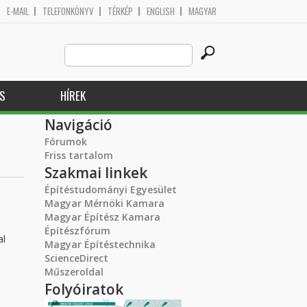
E-MAIL
TELEFONKÖNYV
TÉRKÉP
ENGLISH
MAGYAR
Search
Keresés űrlap
this
site
S
HÍREK
Navigáció
Fórumok
Friss tartalom
Szakmai linkek
Építéstudományi Egyesület
Magyar Mérnöki Kamara
Magyar Építész Kamara
Építészfórum
al
Magyar Építéstechnika
ScienceDirect
Műszeroldal
Folyóiratok