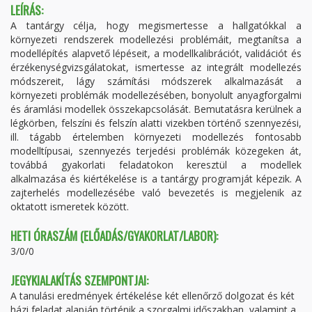
LEÍRÁS:
A tantárgy célja, hogy megismertesse a hallgatókkal a
környezeti rendszerek modellezési problémáit, megtanítsa a
modellépítés alapvető lépéseit, a modellkalibrációt, validációt és
érzékenységvizsgálatokat, ismertesse az integrált modellezés
módszereit, lágy számítási módszerek alkalmazását a
környezeti problémák modellezésében, bonyolult anyagforgalmi
és áramlási modellek összekapcsolását. Bemutatásra kerülnek a
légkörben, felszíni és felszín alatti vizekben történő szennyezési,
ill. tágabb értelemben környezeti modellezés fontosabb
modelltípusai, szennyezés terjedési problémák közegeken át,
továbbá gyakorlati feladatokon keresztül a modellek
alkalmazása és kiértékelése is a tantárgy programját képezik. A
zajterhelés modellezésébe való bevezetés is megjelenik az
oktatott ismeretek között.
HETI ÓRASZÁM (ELŐADÁS/GYAKORLAT/LABOR):
3/0/0
JEGYKIALAKÍTÁS SZEMPONTJAI:
A tanulási eredmények értékelése két ellenőrző dolgozat és két
házi feladat alapján történik a szorgalmi időszakban, valamint a