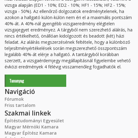
vizsga alapján (ED1 - 10%; ED2 - 10%; HF1 - 15%; HF2 - 15%;
vizsga - 50%). Az ellenőrző dolgozatok eredménytelenek, ha
azokon a hallgató külön-külön nem éri el a maximális pontszám
40%-át. A 40%-nál gyengébb vizsgaeredmény elégtelen
vizsgajegyet eredményez. A tárgyból nem szerezhető aláírás, ha
nincs értékelhető, önállóan kidolgozott és beadott (két) házi
feladat. Az aláírás megszerzésének feltétele, hogy a különböző
teljesítményértékelések során megszerezhető összpontszám
legalább 40%-át elérje a hallgató. A tantárgyból korábban
szerzett, a vizsgaérdemjegy megállapításnál figyelembe vehető
évközi eredmények 4 félévig visszamenőleg fogadhatók el.
Tananyag
Navigáció
Fórumok
Friss tartalom
Szakmai linkek
Építéstudományi Egyesület
Magyar Mérnöki Kamara
Magyar Építész Kamara