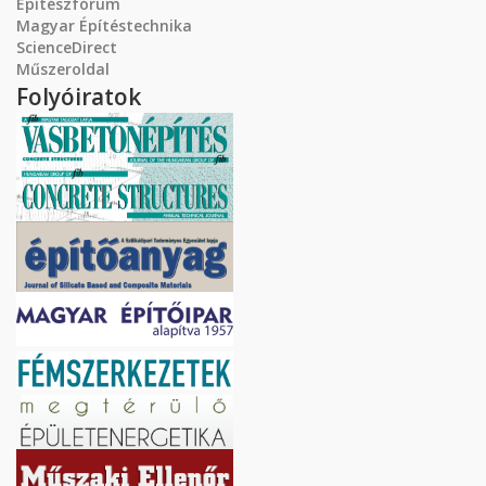
Építészfórum
Magyar Építéstechnika
ScienceDirect
Műszeroldal
Folyóiratok