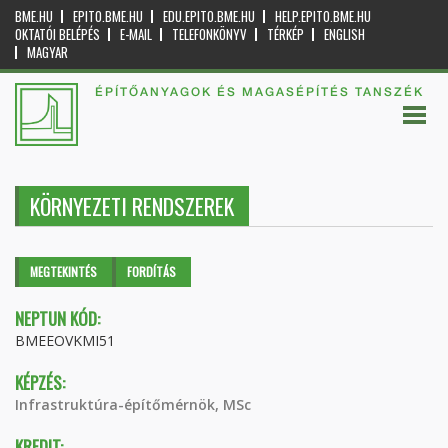
BME.HU
EPITO.BME.HU
EDU.EPITO.BME.HU
HELP.EPITO.BME.HU
OKTATÓI BELÉPÉS
E-MAIL
TELEFONKÖNYV
TÉRKÉP
ENGLISH
MAGYAR
ÉPÍTŐANYAGOK ÉS MAGASÉPÍTÉS TANSZÉK
KÖRNYEZETI RENDSZEREK
Elsődleges fülek
MEGTEKINTÉS
(AKTÍV
FORDÍTÁS
FÜL)
NEPTUN KÓD:
BMEEOVKMI51
KÉPZÉS:
Infrastruktúra-építőmérnök, MSc
KREDIT: