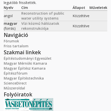
legutóbb frissítették.
Nyelv
Cím
Állapot
Műveletek
Reconstruction of public
angol
Közzétéve
water utility systems
magyar
Vízi közmű hálózatok
Közzétéve
(forrás)
rekonstrukciója
Navigáció
Fórumok
Friss tartalom
Szakmai linkek
Építéstudományi Egyesület
Magyar Mérnöki Kamara
Magyar Építész Kamara
Építészfórum
Magyar Építéstechnika
ScienceDirect
Műszeroldal
Folyóiratok