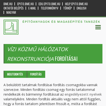
BME.HU
EPITO.BME.HU
EDU.EPITO.BME.HU
HELP.EPITO.BME.HU
OKTATÓI BELÉPÉS
E-MAIL
TELEFONKÖNYV
TÉRKÉP
ENGLISH
MAGYAR
ÉPÍTŐANYAGOK ÉS MAGASÉPÍTÉS TANSZÉK
VÍZI KÖZMŰ HÁLÓZATOK
FORDÍTÁSAI
REKONSTRUKCIÓJA
Elsődleges fülek
MEGTEKINTÉS
FORDÍTÁS
(AKTÍV
FÜL)
A beküldött tartalmak fordításai fordítás csomagokba vannak
szervezve. Minden fordítási csomag egy forrás tartalommal
rendelkezik és bármennyi fordítással az
engedélyezett nyelvek
valamelyikére. Minden fordítás aktuális vagy nem attól függően,
hogy a forrás tartalom jelentősen frissült-e, mióta a fordítást