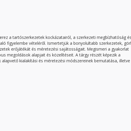
erez a tartószerkezetek kockázatairól, a szerkezeti megbízhatóság é
ló figyelembe vételéről. Ismertetjük a bonyolultabb szerkezetek, gör
kezetek erőjátékát és méretezési sajátosságait. Megismeri a gyakorlat
s megoldások alapjait és közelítéseit. A tárgy részét képezik a
k alapvető kialakítási és méretezési módszereinek bemutatása, illetve