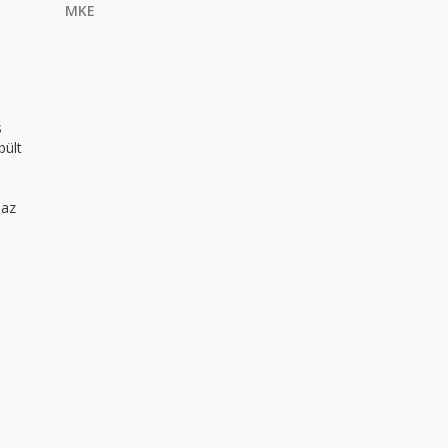
MKE
s
bült
 az