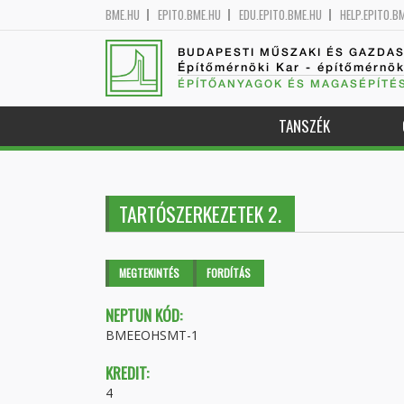
BME.HU
EPITO.BME.HU
EDU.EPITO.BME.HU
HELP.EPITO.B
BUDAPESTI MŰSZAKI ÉS GAZDA
Építőmérnöki Kar - építőmérnö
ÉPÍTŐANYAGOK ÉS MAGASÉPÍTÉ
TANSZÉK
TARTÓSZERKEZETEK 2.
Elsődleges fülek
MEGTEKINTÉS
(AKTÍV
FORDÍTÁS
FÜL)
NEPTUN KÓD:
BMEEOHSMT-1
KREDIT:
4