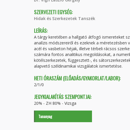
SZERVEZETI EGYSÉG:
Hidak és Szerkezetek Tanszék
LEÍRÁS:
A tárgy keretében a hallgató átfogó ismereteket sz
analízis módszereiről és ezeknek a méretezésben va
acél és vasbeton héjak, illetve térbeli rácsos szer
számára fontos analitikus megoldásokat, a numeriku
kötélszerkezetek, függesztett-, és sátorszerkezete
alapvető széldinamikai vizsgálatok ismertetése.
HETI ÓRASZÁM (ELŐADÁS/GYAKORLAT/LABOR):
2/1/0
JEGYKIALAKÍTÁS SZEMPONTJAI:
20% - ZH 80% - Vizsga
Tananyag