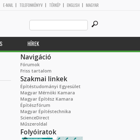
E-MAIL
TELEFONKÖNYV
TÉRKÉP
ENGLISH
MAGYAR
Search
Keresés űrlap
this
site
S
HÍREK
Navigáció
Fórumok
Friss tartalom
Szakmai linkek
Építéstudományi Egyesület
Magyar Mérnöki Kamara
Magyar Építész Kamara
Építészfórum
Magyar Építéstechnika
ScienceDirect
Műszeroldal
Folyóiratok