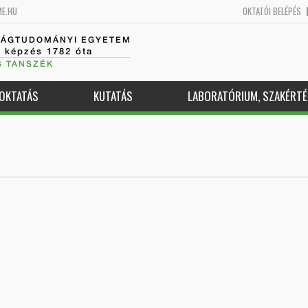
ME.HU
OKTATÓI BELÉPÉS
SÁGTUDOMÁNYI EGYETEM
k képzés 1782 óta
S TANSZÉK
OKTATÁS
KUTATÁS
LABORATÓRIUM, SZAKÉRTÉ