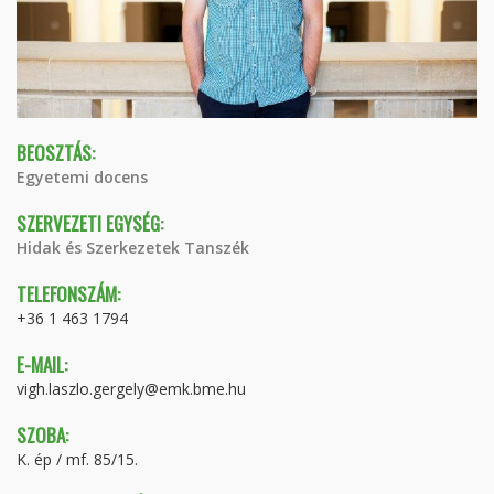
BEOSZTÁS:
Egyetemi docens
SZERVEZETI EGYSÉG:
Hidak és Szerkezetek Tanszék
TELEFONSZÁM:
+36 1 463 1794
E-MAIL:
vigh.laszlo.gergely@emk.bme.hu
SZOBA:
K. ép / mf. 85/15.