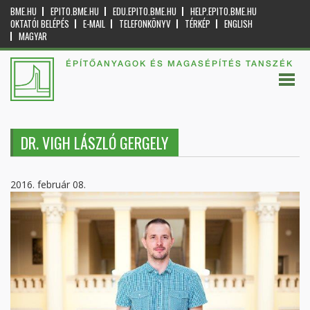
BME.HU
EPITO.BME.HU
EDU.EPITO.BME.HU
HELP.EPITO.BME.HU
OKTATÓI BELÉPÉS
E-MAIL
TELEFONKÖNYV
TÉRKÉP
ENGLISH
MAGYAR
ÉPÍTŐANYAGOK ÉS MAGASÉPÍTÉS TANSZÉK
DR. VIGH LÁSZLÓ GERGELY
2016. február 08.