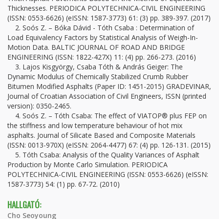
Thicknesses. PERIODICA POLYTECHNICA-CIVIL ENGINEERING
(ISSN: 0553-6626) (eISSN: 1587-3773) 61: (3) pp. 389-397. (2017)
2. Soós Z. – Bóka Dávid - Tóth Csaba : Determination of
Load Equivalency Factors by Statistical Analysis of Weigh-In-
Motion Data. BALTIC JOURNAL OF ROAD AND BRIDGE
ENGINEERING (ISSN: 1822-427X) 11: (4) pp. 266-273. (2016)
3. Lajos Kisgyörgy, Csaba Tóth & András Geiger: The
Dynamic Modulus of Chemically Stabilized Crumb Rubber
Bitumen Modified Asphalts (Paper ID: 1451-2015) GRADEVINAR,
Journal of Croatian Association of Civil Engineers, ISSN (printed
version): 0350-2465.
4. Soós Z. – Tóth Csaba: The effect of VIATOP® plus FEP on
the stiffness and low temperature behaviour of hot mix
asphalts. Journal of Silicate Based and Composite Materials
(ISSN: 0013-970X) (eISSN: 2064-4477) 67: (4) pp. 126-131. (2015)
5. Tóth Csaba: Analysis of the Quality Variances of Asphalt
Production by Monte Carlo Simulation. PERIODICA
POLYTECHNICA-CIVIL ENGINEERING (ISSN: 0553-6626) (eISSN:
1587-3773) 54: (1) pp. 67-72. (2010)
HALLGATÓ:
Cho Seoyoung