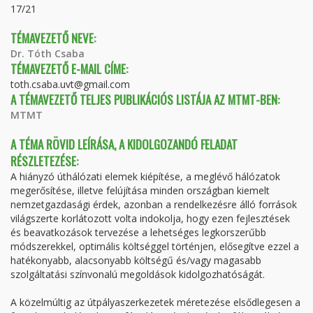
17/21
TÉMAVEZETŐ NEVE:
Dr. Tóth Csaba
TÉMAVEZETŐ E-MAIL CÍME:
toth.csaba.uvt@gmail.com
A TÉMAVEZETŐ TELJES PUBLIKÁCIÓS LISTÁJA AZ MTMT-BEN:
MTMT
A TÉMA RÖVID LEÍRÁSA, A KIDOLGOZANDÓ FELADAT
RÉSZLETEZÉSE:
A hiányzó úthálózati elemek kiépítése, a meglévő hálózatok
megerősítése, illetve felújítása minden országban kiemelt
nemzetgazdasági érdek, azonban a rendelkezésre álló források
világszerte korlátozott volta indokolja, hogy ezen fejlesztések
és beavatkozások tervezése a lehetséges legkorszerűbb
módszerekkel, optimális költséggel történjen, elősegítve ezzel a
hatékonyabb, alacsonyabb költségű és/vagy magasabb
szolgáltatási színvonalú megoldások kidolgozhatóságát.
A közelmúltig az útpályaszerkezetek méretezése elsődlegesen a