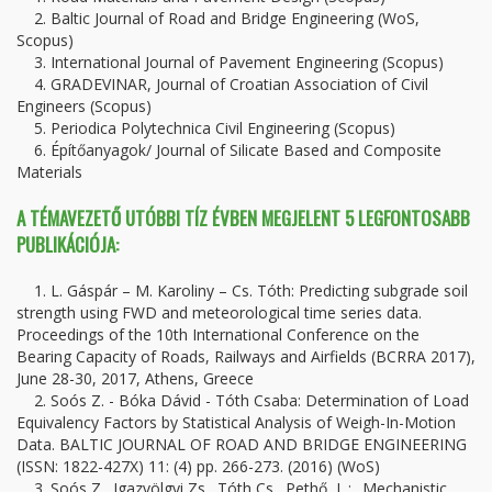
2. Baltic Journal of Road and Bridge Engineering (WoS,
Scopus)
3. International Journal of Pavement Engineering (Scopus)
4. GRADEVINAR, Journal of Croatian Association of Civil
Engineers (Scopus)
5. Periodica Polytechnica Civil Engineering (Scopus)
6. Építőanyagok/ Journal of Silicate Based and Composite
Materials
A TÉMAVEZETŐ UTÓBBI TÍZ ÉVBEN MEGJELENT 5 LEGFONTOSABB
PUBLIKÁCIÓJA:
1. L. Gáspár – M. Karoliny – Cs. Tóth: Predicting subgrade soil
strength using FWD and meteorological time series data.
Proceedings of the 10th International Conference on the
Bearing Capacity of Roads, Railways and Airfields (BCRRA 2017),
June 28-30, 2017, Athens, Greece
2. Soós Z. - Bóka Dávid - Tóth Csaba: Determination of Load
Equivalency Factors by Statistical Analysis of Weigh-In-Motion
Data. BALTIC JOURNAL OF ROAD AND BRIDGE ENGINEERING
(ISSN: 1822-427X) 11: (4) pp. 266-273. (2016) (WoS)
3. Soós Z., Igazvölgyi Zs., Tóth Cs., Pethő, L.: „Mechanistic