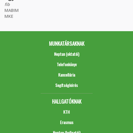
fib
MABIM
MKE
MUNKATÁRSAKNAK
Neptun (oktatói)
Telefonkönyv
Kancellária
Segítségkérés
HALLGATÓKNAK
KTH
Erasmus
Neptun (hallgatói)