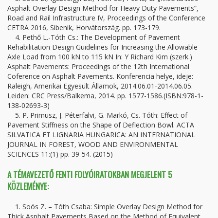
Asphalt Overlay Design Method for Heavy Duty Pavements”,
Road and Rail Infrastructure IV, Proceedings of the Conference
CETRA 2016, Sibenik, Horvátország. pp. 173-179.
4. Pethő L.-Tóth Cs.: The Development of Pavement
Rehabilitation Design Guidelines for Increasing the Allowable
Axle Load from 100 kN to 115 kN In: Y Richard Kim (szerk.)
Asphalt Pavements: Proceedings of the 12th International
Coference on Asphalt Pavements. Konferencia helye, ideje:
Raleigh, Amerikai Egyesült Államok, 2014.06.01-2014.06.05.
Leiden: CRC Press/Balkema, 2014. pp. 1577-1586.(ISBN:978-1-
138-02693-3)
5. P. Primusz, J. Péterfalvi, G. Markó, Cs. Tóth: Effect of
Pavement Stiffness on the Shape of Deflection Bowl. ACTA
SILVATICA ET LIGNARIA HUNGARICA: AN INTERNATIONAL
JOURNAL IN FOREST, WOOD AND ENVIRONMENTAL
SCIENCES 11:(1) pp. 39-54. (2015)
A TÉMAVEZETŐ FENTI FOLYÓIRATOKBAN MEGJELENT 5
KÖZLEMÉNYE:
1. Soós Z. – Tóth Csaba: Simple Overlay Design Method for
Thick Asphalt Pavements Based on the Method of Equivalent