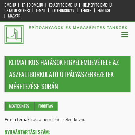
BME.HU
EPITO.BME.HU
EDU.EPITO.BME.HU
HELP.EPITO.BME.HU
OKTATÓI BELÉPÉS
E-MAIL
TELEFONKÖNYV
TÉRKÉP
ENGLISH
MAGYAR
ÉPÍTŐANYAGOK ÉS MAGASÉPÍTÉS TANSZÉK
KLIMATIKUS HATÁSOK FIGYELEMBEVÉTELE AZ
ASZFALTBURKOLATÚ ÚTPÁLYASZERKEZETEK
MÉRETEZÉSE SORÁN
Elsődleges fülek
MEGTEKINTÉS
(AKTÍV
FORDÍTÁS
FÜL)
Erre a témakiírásra nem lehet jelentkezni.
NYILVÁNTARTÁSI SZÁM: