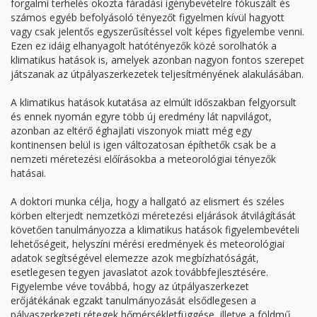
forgalmi terhelés okozta fáradási igénybevételre fókuszált és
számos egyéb befolyásoló tényezőt figyelmen kívül hagyott
vagy csak jelentős egyszerűsítéssel volt képes figyelembe venni.
Ezen ez idáig elhanyagolt hatótényezők közé sorolhatók a
klimatikus hatások is, amelyek azonban nagyon fontos szerepet
játszanak az útpályaszerkezetek teljesítményének alakulásában.
A klimatikus hatások kutatása az elmúlt időszakban felgyorsult
és ennek nyomán egyre több új eredmény lát napvilágot,
azonban az eltérő éghajlati viszonyok miatt még egy
kontinensen belül is igen változatosan építhetők csak be a
nemzeti méretezési előírásokba a meteorológiai tényezők
hatásai.
A doktori munka célja, hogy a hallgató az elismert és széles
körben elterjedt nemzetközi méretezési eljárások átvilágítását
követően tanulmányozza a klimatikus hatások figyelembevételi
lehetőségeit, helyszíni mérési eredmények és meteorológiai
adatok segítségével elemezze azok megbízhatóságát,
esetlegesen tegyen javaslatot azok továbbfejlesztésére.
Figyelembe véve továbbá, hogy az útpályaszerkezet
erőjátékának egzakt tanulmányozását elsődlegesen a
pályaszerkezeti rétegek hőmérsékletfüggése, illetve a földmű