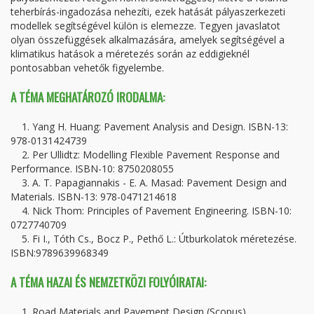
teherbírás-ingadozása nehezíti, ezek hatását pályaszerkezeti
modellek segítségével külön is elemezze. Tegyen javaslatot
olyan összefüggések alkalmazására, amelyek segítségével a
klimatikus hatások a méretezés során az eddigieknél
pontosabban vehetők figyelembe.
A TÉMA MEGHATÁROZÓ IRODALMA:
1. Yang H. Huang: Pavement Analysis and Design. ISBN-13:
978-0131424739
2. Per Ullidtz: Modelling Flexible Pavement Response and
Performance. ISBN-10: 8750208055
3. A. T. Papagiannakis - E. A. Masad: Pavement Design and
Materials. ISBN-13: 978-0471214618
4. Nick Thom: Principles of Pavement Engineering. ISBN-10:
0727740709
5. Fi I., Tóth Cs., Bocz P., Pethő L.: Útburkolatok méretezése.
ISBN:9789639968349
A TÉMA HAZAI ÉS NEMZETKÖZI FOLYÓIRATAI:
1. Road Materials and Pavement Design (Scopus)