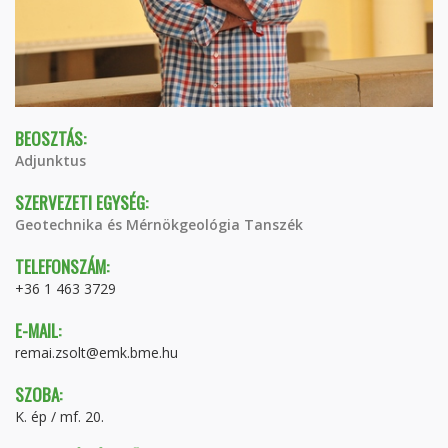
BEOSZTÁS:
Adjunktus
SZERVEZETI EGYSÉG:
Geotechnika és Mérnökgeológia Tanszék
TELEFONSZÁM:
+36 1 463 3729
E-MAIL:
remai.zsolt@emk.bme.hu
SZOBA:
K. ép / mf. 20.