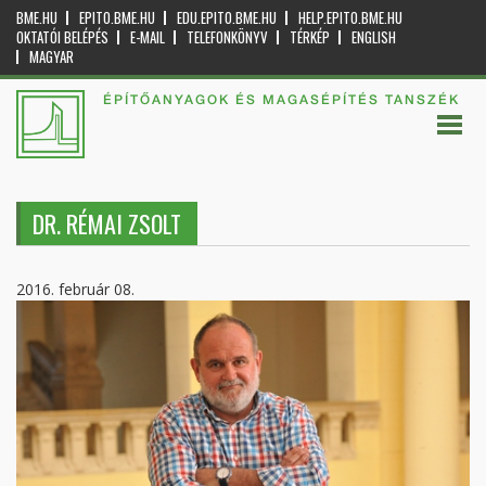
BME.HU
EPITO.BME.HU
EDU.EPITO.BME.HU
HELP.EPITO.BME.HU
OKTATÓI BELÉPÉS
E-MAIL
TELEFONKÖNYV
TÉRKÉP
ENGLISH
MAGYAR
ÉPÍTŐANYAGOK ÉS MAGASÉPÍTÉS TANSZÉK
DR. RÉMAI ZSOLT
2016. február 08.