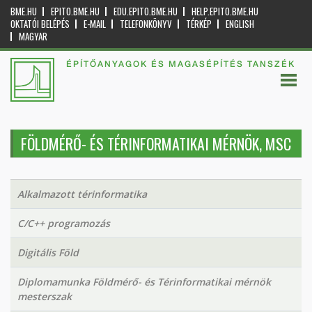
BME.HU
EPITO.BME.HU
EDU.EPITO.BME.HU
HELP.EPITO.BME.HU
OKTATÓI BELÉPÉS
E-MAIL
TELEFONKÖNYV
TÉRKÉP
ENGLISH
MAGYAR
ÉPÍTŐANYAGOK ÉS MAGASÉPÍTÉS TANSZÉK
FÖLDMÉRŐ- ÉS TÉRINFORMATIKAI MÉRNÖK, MSC
Alkalmazott térinformatika
C/C++ programozás
Digitális Föld
Diplomamunka Földmérő- és Térinformatikai mérnök
mesterszak