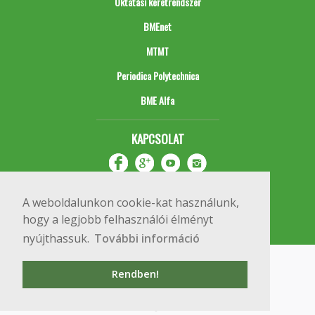
Oktatási keretrendszer
BMEnet
MTMT
Periodica Polytechnica
BME Alfa
KAPCSOLAT
A weboldalunkon cookie-kat használunk,
hogy a legjobb felhasználói élményt
nyújthassuk.
További információ
Impresszum
Copyright © 2020 BME Építőmérnöki Kar
Rendben!
1111 Budapest, Műegyetem rkp. 3.
+36 1 463 3531
webmester@emk.bme.hu