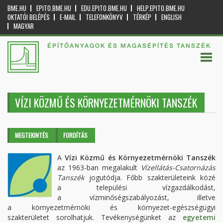
BME.HU
EPITO.BME.HU
EDU.EPITO.BME.HU
HELP.EPITO.BME.HU
OKTATÓI BELÉPÉS
E-MAIL
TELEFONKÖNYV
TÉRKÉP
ENGLISH
MAGYAR
ÉPÍTŐANYAGOK ÉS MAGASÉPÍTÉS TANSZÉK
VÍZI KÖZMŰ ÉS KÖRNYEZETMÉRNÖKI TANSZÉK
Elsődleges fülek
MEGTEKINTÉS
(AKTÍV
FORDÍTÁS
FÜL)
A
Vízi Közmű és Környezetmérnöki Tanszék
az 1963-ban megalakult
Vízellátás-Csatornázás
Tanszék
jogutódja. Főbb szakterületeink közé
a települési vízgazdálkodást,
a vízminőségszabályozást, illetve
a környezetmérnöki és környezet-egészségügyi
szakterületet sorolhatjuk. Tevékenységünket az
egyetemi