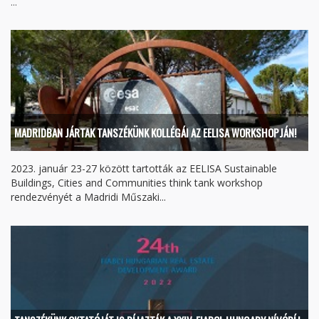
...
MADRIDBAN JÁRTAK TANSZÉKÜNK KOLLÉGÁI AZ EELISA WORKSHOPJÁN!
2023. január 23-27 között tartották az EELISA Sustainable
Buildings, Cities and Communities think tank workshop
rendezvényét a Madridi Műszaki...