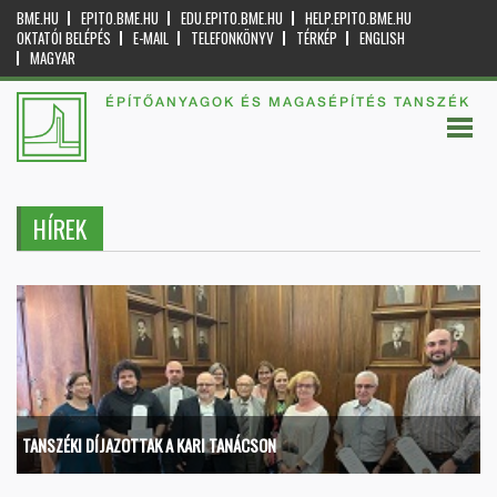
BME.HU
EPITO.BME.HU
EDU.EPITO.BME.HU
HELP.EPITO.BME.HU
OKTATÓI BELÉPÉS
E-MAIL
TELEFONKÖNYV
TÉRKÉP
ENGLISH
MAGYAR
ÉPÍTŐANYAGOK ÉS MAGASÉPÍTÉS TANSZÉK
HÍREK
TANSZÉKI DÍJAZOTTAK A KARI TANÁCSON