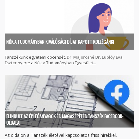
NŐK A TUDOMÁNYBAN KIVÁLÓSÁGI DÍJAT KAPOTT KOLLÉGÁNK!
Tanszékünk egyetemi docensét,
Dr. Majorosné Dr. Lublóy Éva
Eszter
nyerte a Nők a Tudományban Egyesület...
ELINDULT AZ ÉPÍTŐANYAGOK ÉS MAGASÉPÍTÉS TANSZÉK FACEBOOK-
OLDALA!
Az oldalon a Tanszék életével kapcsolatos friss hírekkel,