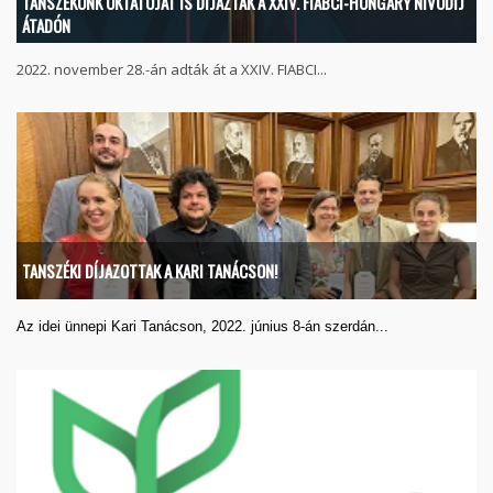
TANSZÉKÜNK OKTATÓJÁT IS DÍJAZTÁK A XXIV. FIABCI-HUNGARY NÍVÓDÍJ
ÁTADÓN
2022. november 28.-án adták át a XXIV. FIABCI...
TANSZÉKI DÍJAZOTTAK A KARI TANÁCSON!
Az idei ünnepi Kari Tanácson, 2022. június 8-án szerdán...