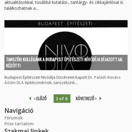
aktualitásokkal, továbbá kutatási-, tantárgy- és cikkajánlóval is
találkozhatnak a...
TANSZÉKI KOLLÉGÁNK A BUDAPEST ÉPÍTÉSZETI NÍVÓDÍJA DÍJAZOTTJAI
KÖZÖTT!
Budapest Építészeti Nívódíja Dicséretet kapott
Dr. Paládi-Kovács
Ádám DLA
építészmérnök, tanszékünk...
‹ ELŐZŐ
KÖVETKEZŐ ›
2 of 6
Navigáció
Fórumok
Friss tartalom
Szakmai linkek