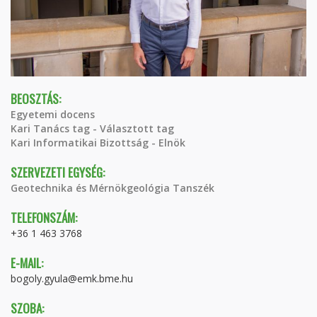
BEOSZTÁS:
Egyetemi docens
Kari Tanács tag - Választott tag
Kari Informatikai Bizottság - Elnök
SZERVEZETI EGYSÉG:
Geotechnika és Mérnökgeológia Tanszék
TELEFONSZÁM:
+36 1 463 3768
E-MAIL:
bogoly.gyula@emk.bme.hu
SZOBA: