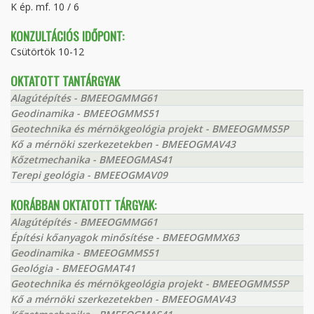
K ép. mf. 10 / 6
KONZULTÁCIÓS IDŐPONT:
Csütörtök 10-12
OKTATOTT TANTÁRGYAK
Alagútépítés - BMEEOGMMG61
Geodinamika - BMEEOGMMS51
Geotechnika és mérnökgeológia projekt - BMEEOGMMS5P
Kő a mérnöki szerkezetekben - BMEEOGMAV43
Kőzetmechanika - BMEEOGMAS41
Terepi geológia - BMEEOGMAV09
KORÁBBAN OKTATOTT TÁRGYAK:
Alagútépítés - BMEEOGMMG61
Építési kőanyagok minősítése - BMEEOGMMX63
Geodinamika - BMEEOGMMS51
Geológia - BMEEOGMAT41
Geotechnika és mérnökgeológia projekt - BMEEOGMMS5P
Kő a mérnöki szerkezetekben - BMEEOGMAV43