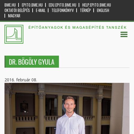
BME.HU
EPITO.BME.HU
EDU.EPITO.BME.HU
HELP.EPITO.BME.HU
OKTATÓI BELÉPÉS
E-MAIL
TELEFONKÖNYV
TÉRKÉP
ENGLISH
MAGYAR
ÉPÍTŐANYAGOK ÉS MAGASÉPÍTÉS TANSZÉK
DR. BÖGÖLY GYULA
2016. február 08.