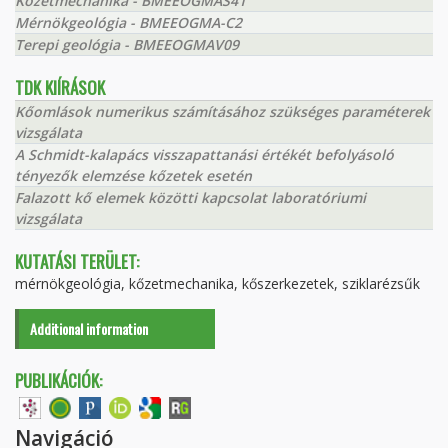
Kőzetmechanika - BMEEOGMAS41
Mérnökgeológia - BMEEOGMA-C2
Terepi geológia - BMEEOGMAV09
TDK KIÍRÁSOK
Kőomlások numerikus számításához szükséges paraméterek
vizsgálata
A Schmidt-kalapács visszapattanási értékét befolyásoló
tényezők elemzése kőzetek esetén
Falazott kő elemek közötti kapcsolat laboratóriumi
vizsgálata
KUTATÁSI TERÜLET:
mérnökgeológia, kőzetmechanika, kőszerkezetek, sziklarézsűk
Additional information
PUBLIKÁCIÓK:
Navigáció