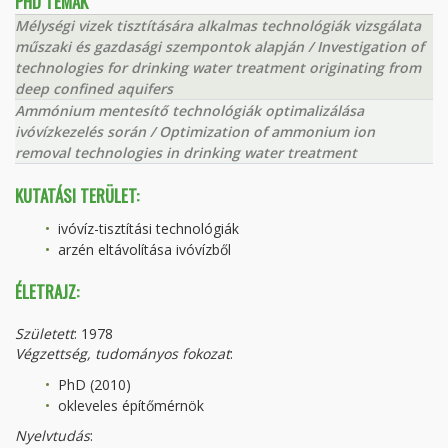
PHD TÉMÁK
Mélységi vizek tisztítására alkalmas technológiák vizsgálata
műszaki és gazdasági szempontok alapján / Investigation of
technologies for drinking water treatment originating from
deep confined aquifers
Ammónium mentesítő technológiák optimalizálása
ivóvízkezelés során / Optimization of ammonium ion
removal technologies in drinking water treatment
KUTATÁSI TERÜLET:
ivóvíz-tisztítási technológiák
arzén eltávolítása ivóvízből
ÉLETRAJZ:
Született
: 1978
Végzettség, tudományos fokozat
:
PhD (2010)
okleveles építőmérnök
Nyelvtudás
: