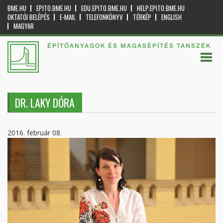
BME.HU
EPITO.BME.HU
EDU.EPITO.BME.HU
HELP.EPITO.BME.HU
OKTATÓI BELÉPÉS
E-MAIL
TELEFONKÖNYV
TÉRKÉP
ENGLISH
MAGYAR
ÉPÍTŐANYAGOK ÉS MAGASÉPÍTÉS TANSZÉK
DR. LAKY DÓRA
2016. február 08.