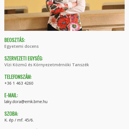
BEOSZTÁS:
Egyetemi docens
SZERVEZETI EGYSÉG:
Vízi Közmű és Környezetmérnöki Tanszék
TELEFONSZÁM:
+36 1 463 4260
E-MAIL:
laky.dora@emk.bme.hu
SZOBA:
K. ép / mf. 45/6.