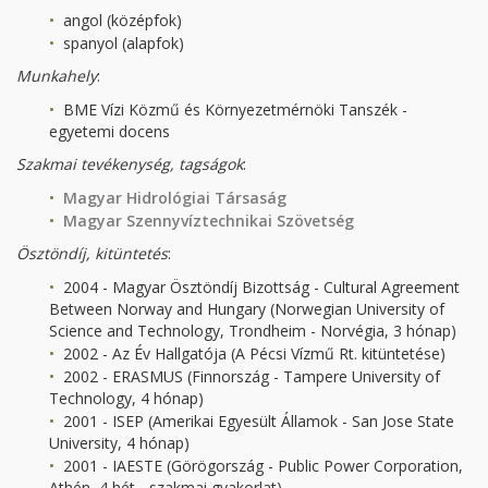
angol (középfok)
spanyol (alapfok)
Munkahely
:
BME Vízi Közmű és Környezetmérnöki Tanszék -
egyetemi docens
Szakmai tevékenység
, tagságok
:
Magyar Hidrológiai Társaság
Magyar Szennyvíztechnikai Szövetség
Ösztöndíj, kitüntetés
:
2004 - Magyar Ösztöndíj Bizottság - Cultural Agreement
Between Norway and Hungary (Norwegian University of
Science and Technology, Trondheim - Norvégia, 3 hónap)
2002 - Az Év Hallgatója (A Pécsi Vízmű Rt. kitüntetése)
2002 - ERASMUS (Finnország - Tampere University of
Technology, 4 hónap)
2001 - ISEP (Amerikai Egyesült Államok - San Jose State
University, 4 hónap)
2001 - IAESTE (Görögország - Public Power Corporation,
Athén, 4 hét - szakmai gyakorlat)